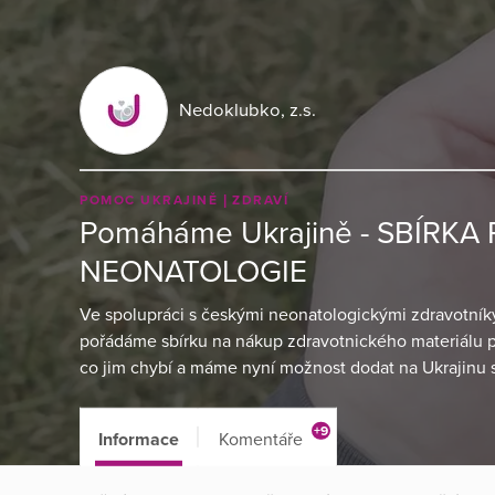
Nedoklubko, z.s.
POMOC UKRAJINĚ
ZDRAVÍ
Pomáháme Ukrajině - SBÍRKA
NEONATOLOGIE
Ve spolupráci s českými neonatologickými zdravotní
pořádáme sbírku na nákup zdravotnického materiálu p
co jim chybí a máme nyní možnost dodat na Ukrajinu s
+9
Informace
Komentáře