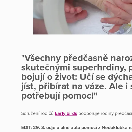
"
Všechny předčasně naroz
skutečnými superhrdiny, 
bojují o život: Učí se dých
jíst, přibírat na váze. Ale
potřebují pomoc!"
Sdružení rodičů
Early birds
podporuje rodiny předčasn
EDIT: 29. 3. odjelo plné auto pomoci z Nedoklubka na