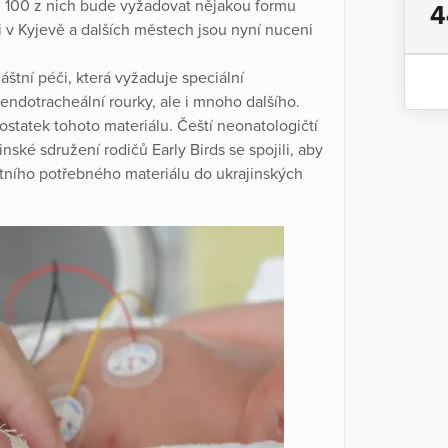
i 100 z nich bude vyžadovat nějakou formu
4
i v Kyjevě a dalších městech jsou nyní nuceni
tní péči, která vyžaduje speciální
 endotracheální rourky, ale i mnoho dalšího.
ostatek tohoto materiálu. Čeští neonatologičtí
ské sdružení rodičů Early Birds se spojili, aby
rétního potřebného materiálu do ukrajinských