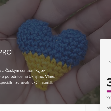
 PRO
c
ky a Českým centrem Kyjev
ro porodnice na Ukrajině. Víme,
peciální zdravotnický materiál.
vy
př