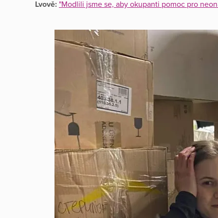
Lvově:
"Modlili jsme se, aby okupanti pomoc pro neonat