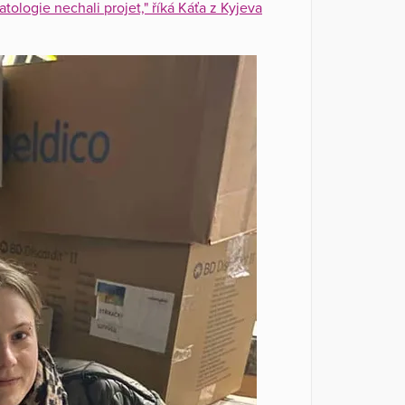
ologie nechali projet," říká Káťa z Kyjeva