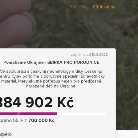
CZ
/
EN
Přihlásit se
vybíráme od 10.3.2022
Pomáháme Ukrajině - SBÍRKA PRO PORODNICE
Ve spolupráci s českými neonatology a díky Českému
entru Kyjev pořídíme a doručíme speciální zdravotnický
materiál, který akutně potřebují nejen pro předčasně
narozené děti na Ukrajině.
384 902 Kč
bráno 55 % z
700 000 Kč
ispělo