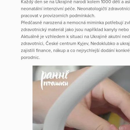
Každý den se na Ukrajině narodí kolem 1000 dětí a as
neonatální intenzivní péče. Neonatologičtí zdravotníc
pracovat v provizorních podmínkách.
Předčasně narozená a nemocná miminka potřebují zvláš
zdravotnický materiál jako jsou například kanyly nebo
Aktuálně je vzhledem k situaci na Ukrajině akutní ned
zdravotníci, České centrum Kyjev, Nedoklubko a ukrajin
zajistili finance, nákup a co nejrychlejší dodání konk
porodnic.