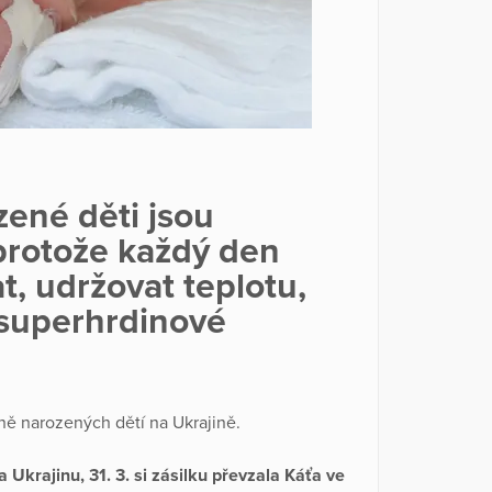
ené děti jsou
protože každý den
at, udržovat teplotu,
 i superhrdinové
ě narozených dětí na Ukrajině.
 Ukrajinu, 31. 3. si zásilku převzala Káťa ve