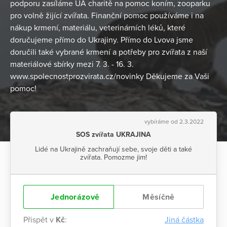
podporu zasíláme UA charitě na pomoc koním, zooparku
pro volně žijící zvířata. Finanční pomoc používáme i na
nákup krmení, materiálu, veterinárních léků, které
doručujeme přímo do Ukrajiny. Přímo do Lvova jsme
doručili také vybrané krmení a potřeby pro zvířata z naší
materiálové sbírky mezi 7. 3. - 16. 3.
www.spolecnostprozvirata.cz/novinky Děkujeme za Vaši
pomoc!
vybíráme od 2.3.2022
SOS zvířata UKRAJINA
Lidé na Ukrajině zachraňují sebe, svoje děti a také
zvířata. Pomozme jim!
Jednorázově
Měsíčně
Přispět v
Kč
:
Jiná částka