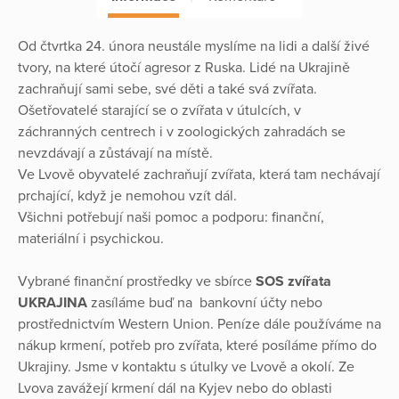
Od čtvrtka 24. února neustále myslíme na lidi a další živé
tvory, na které útočí agresor z Ruska. Lidé na Ukrajině
zachraňují sami sebe, své děti a také svá zvířata.
Ošetřovatelé starající se o zvířata v útulcích, v
záchranných centrech i v zoologických zahradách se
nevzdávají a zůstávají na místě.
Ve Lvově obyvatelé zachraňují zvířata, která tam nechávají
prchající, když je nemohou vzít dál.
Všichni potřebují naši pomoc a podporu: finanční,
materiální i psychickou.
Vybrané finanční prostředky ve sbírce
SOS zvířata
UKRAJINA
zasíláme buď na bankovní účty nebo
prostřednictvím Western Union. Peníze dále používáme na
nákup krmení, potřeb pro zvířata, které posíláme přímo do
Ukrajiny. Jsme v kontaktu s útulky ve Lvově a okolí. Ze
Lvova zavážejí krmení dál na Kyjev nebo do oblasti