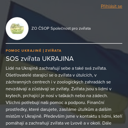
Přihlásit se
ZO ČSOP Společnost pro zvířata
POMOC UKRAJINĚ
ZVÍŘATA
SOS zvířata UKRAJINA
Lidé na Ukrajině zachraňují sebe a také svá zvířata.
Ošetřovatelé starající se o zvířata v útulcích, v
záchranných centrech i v zoologických zahradách se
nevzdávají a zůstávají se zvířaty. Zvířata jsou s lidmi v
krytech, prchající je nosí v taškách nebo na zádech.
Všichni potřebují naši pomoc a podporu. Finanční
prostředky, které darujete, zasíláme útulkům a dalším
místům v Ukrajině. Především jsme v kontaktu s lidmi, kteří
pomáhají a zachraňují zvířata ve Lvově a v okolí. Dále