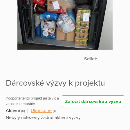
Sdílet:
Dárcovské výzvy k projektu
Podpořte tento projekt ještě víc a
Založit dárcovskou výzvu
zapojte kamarády
Aktivní
|
Ukončené
(0)
(1)
Nebyly nalezeny žádné aktivní výzvy.