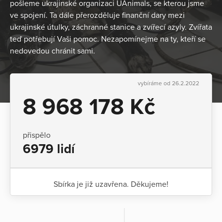
pošleme ukrajinské organizaci UAnimals, se kterou jsme
ve spojení. Ta dále přerozděluje finanční dary mezi
ukrajinské útulky, záchranné stanice a zvířecí azyly. Zvířata
teď potřebují Vaši pomoc. Nezapomínejme na ty, kteří se
nedovedou chránit sami.
vybíráme od 26.2.2022
8 968 178 Kč
přispělo
6979 lidí
Sbírka je již uzavřena. Děkujeme!