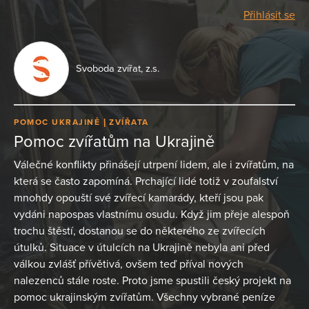
Přihlásit se
Svoboda zvířat, z.s.
POMOC UKRAJINĚ
ZVÍŘATA
Pomoc zvířatům na Ukrajině
Válečné konflikty přinášejí utrpení lidem, ale i zvířatům, na
která se často zapomíná. Prchající lidé totiž v zoufalství
mnohdy opouští své zvířecí kamarády, kteří jsou pak
vydáni napospas vlastnímu osudu. Když jim přeje alespoň
trochu štěstí, dostanou se do některého ze zvířecích
útulků. Situace v útulcích na Ukrajině nebyla ani před
válkou zvlášť přívětivá, ovšem teď příval nových
nalezenců stále roste. Proto jsme spustili český projekt na
pomoc ukrajinským zvířatům. Všechny vybrané peníze