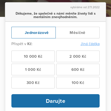
vybíráme od 27.1.2022
Děkujeme, že společně s námi měníte životy lidí s
mentálním znevýhodněním.
Jednorázově
Měsíčně
Přispět v
Kč
:
Jiná částka
10 000 Kč
2 000 Kč
1 000 Kč
600 Kč
300 Kč
100 Kč
Darujte