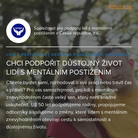
Přihlásit se
Společnost pro podporu lidí s mentálním
postižením v České republice, z.s.
LIDÉ S POSTIŽENÍM
OSVĚTA A POSKYTOVÁNÍ INFORMACÍ
CHCI PODPOŘIT DŮSTOJNÝ ŽIVOT
LIDÍ S MENTÁLNÍM POSTIŽENÍM
Chcete bydlet sami, rozhodovat o své práci nebo trávit čas
s přáteli? Pro vás samozřejmost, pro lidi s mentálním
znevýhodněním často velký sen, který není snadné
uskutečnit. Už 50 let podporujeme rodiny, propojujeme
odborníky a usilujeme o změny, které lidem s mentálním
znevýhodněním otevírají cestu k samostatnosti a
důstojnému životu.