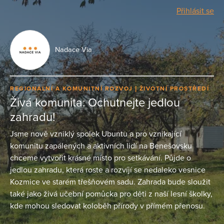
Přihlásit se
Nadace Via
REGIONÁLNÍ A KOMUNITNÍ ROZVOJ
ŽIVOTNÍ PROSTŘEDÍ
Živá komunita: Ochutnejte jedlou
zahradu!
Jsme nově vzniklý spolek Ubuntu a pro vznikající
komunitu zapálených a aktivních lidí na Benešovsku
chceme vytvořit krásné místo pro setkávání. Půjde o
jedlou zahradu, která roste a rozvíjí se nedaleko vesnice
Kozmice ve starém třešňovém sadu. Zahrada bude sloužit
také jako živá učební pomůcka pro děti z naší lesní školky,
kde mohou sledovat koloběh přírody v přímém přenosu.