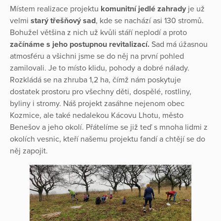
Místem realizace projektu
komunitní jedlé zahrady
je už
velmi
starý třešňový sad
, kde se nachází asi 130 stromů.
Bohužel většina z nich už kvůli stáří neplodí a proto
začínáme s jeho postupnou revitalizací.
Sad má úžasnou
atmosféru a všichni jsme se do něj na první pohled
zamilovali. Je to místo klidu, pohody a dobré nálady.
Rozkládá se na zhruba 1,2 ha, čímž nám poskytuje
dostatek prostoru pro všechny děti, dospělé, rostliny,
byliny i stromy. Náš projekt zasáhne nejenom obec
Kozmice, ale také nedalekou Kácovu Lhotu, město
Benešov a jeho okolí. Přátelíme se již teď s mnoha lidmi z
okolích vesnic, kteří našemu projektu fandí a chtějí se do
něj zapojit.