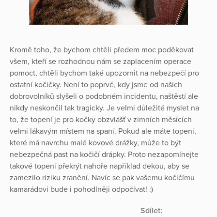
Kromě toho, že bychom chtěli předem moc poděkovat
všem, kteří se rozhodnou nám se zaplacením operace
pomoct, chtěli bychom také upozornit na nebezpečí pro
ostatní kočičky. Není to poprvé, kdy jsme od našich
dobrovolníků slyšeli o podobném incidentu, naštěstí ale
nikdy neskončil tak tragicky. Je velmi důležité myslet na
to, že topení je pro kočky obzvlášť v zimních měsících
velmi lákavým místem na spaní. Pokud ale máte topení,
které má navrchu malé kovové drážky, může to být
nebezpečná past na kočičí drápky. Proto nezapomínejte
takové topení překrýt nahoře například dekou, aby se
zamezilo riziku zranění. Navíc se pak vašemu kočičímu
kamarádovi bude i pohodlněji odpočívat! :)
Sdílet: