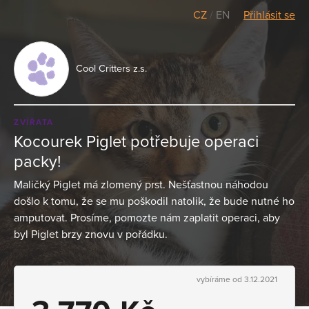
CZ
/
EN
Přihlásit se
Cool Critters z.s.
ZVÍŘATA
Kocourek Piglet potřebuje operaci
packy!
Maličký Piglet má zlomený prst. Nešťastnou náhodou
došlo k tomu, že se mu poškodil natolik, že bude nutné ho
amputovat. Prosíme, pomozte nám zaplatit operaci, aby
byl Piglet brzy znovu v pořádku.
vybíráme od 3.12.2021