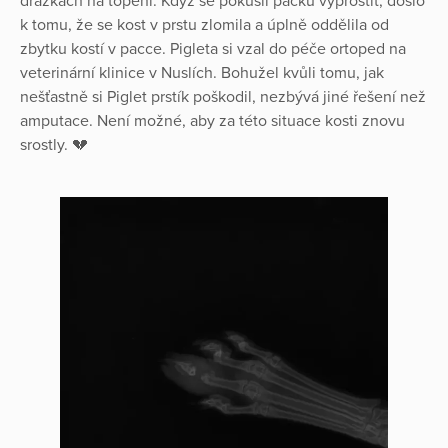
drážkách na topení. Když se pokusil packu vyprostit, došlo
k tomu, že se kost v prstu zlomila a úplně oddělila od
zbytku kostí v pacce. Pigleta si vzal do péče ortoped na
veterinární klinice v Nuslích. Bohužel kvůli tomu, jak
nešťastně si Piglet prstík poškodil, nezbývá jiné řešení než
amputace. Není možné, aby za této situace kosti znovu
srostly. 💔