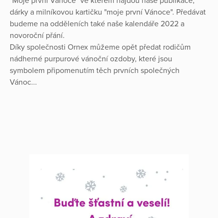
"Moje první Vánoce" ve kterém najdou naše publikace,
dárky a milníkovou kartičku "moje první Vánoce". Předávat
budeme na odděleních také naše kalendáře 2022 a
novoroční přání.
Díky společnosti Ornex můžeme opět předat rodičům
nádherné purpurové vánoční ozdoby, které jsou
symbolem připomenutím těch prvních společných
Vánoc...