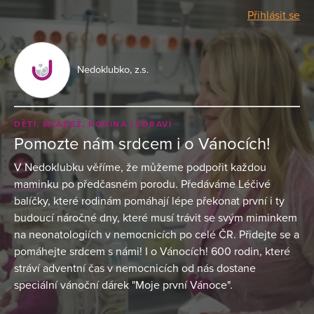
Přihlásit se
Nedoklubko, z.s.
DĚTI, MLÁDEŽ, RODINA
ZDRAVÍ
Pomozte nám srdcem i o Vánocích!
V Nedoklubku věříme, že můžeme podpořit každou
maminku po předčasném porodu. Předáváme Léčivé
balíčky, které rodinám pomáhají lépe překonat první i ty
budoucí náročné dny, které musí trávit se svým miminkem
na neonatologiích v nemocnicích po celé ČR. Přidejte se a
pomáhejte srdcem s námi! I o Vánocích! 600 rodin, které
stráví adventní čas v nemocnicích od nás dostane
speciální vánoční dárek "Moje první Vánoce".