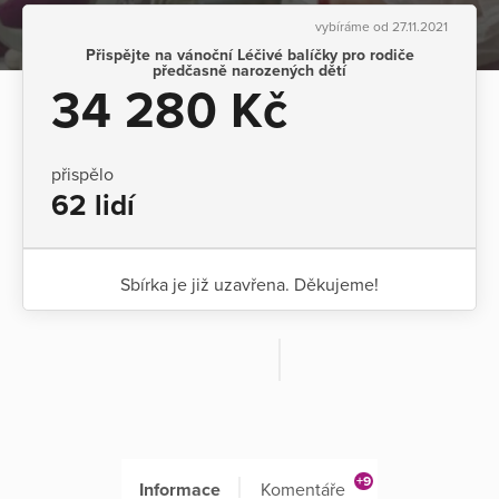
vybíráme od 27.11.2021
Přispějte na vánoční Léčivé balíčky pro rodiče
předčasně narozených dětí
34 280 Kč
přispělo
62 lidí
Sbírka je již uzavřena. Děkujeme!
+9
Informace
Komentáře