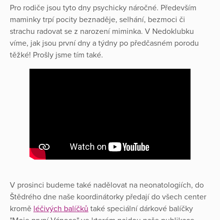
Pro rodiče jsou tyto dny psychicky náročné. Především
maminky trpí pocity beznaděje, selhání, bezmoci či
strachu radovat se z narození miminka. V Nedoklubku
víme, jak jsou první dny a týdny po předčasném porodu
těžké! Prošly jsme tím také.
V prosinci budeme také nadělovat na neonatologiích, do
Štědrého dne naše koordinátorky předají do všech center
kromě
léčivých balíčků
také speciální dárkové balíčky