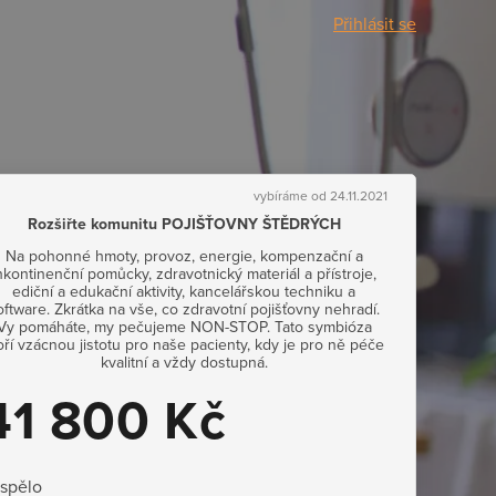
Přihlásit se
vybíráme od 24.11.2021
Rozšiřte komunitu POJIŠŤOVNY ŠTĚDRÝCH
Na pohonné hmoty, provoz, energie, kompenzační a
nkontinenční pomůcky, zdravotnický materiál a přístroje,
ediční a edukační aktivity, kancelářskou techniku a
oftware. Zkrátka na vše, co zdravotní pojišťovny nehradí.
Vy pomáháte, my pečujeme NON-STOP. Tato symbióza
oří vzácnou jistotu pro naše pacienty, kdy je pro ně péče
kvalitní a vždy dostupná.
41 800 Kč
ispělo