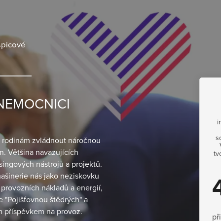
spicové
 NEMOCNICI
i
s
ch rodinám zvládnout náročnou
n. Většina navazujících
tv
singových nástrojů a projektů.
mašinerie nás jako neziskovku
í provozních nákladů a energií,
 "Pojišťovnou štědrých" a
m příspěvkem na provoz.
př