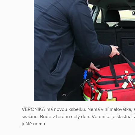
VERONIKA má novou kabelku. Nemá v ní malovátka, ale
svačinu. Bude v terénu celý den. Veronika je šťastná,
ještě nemá.