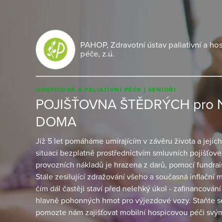
PAHOP, Zdravotní ústav paliativní a ho
péče, z.ú.
HOSPICOVÁ A PALIATIVNÍ PÉČE
SENIOŘI
POJIŠŤOVNA ŠTĚDRÝCH pro
DOMA
Již 5 let pomáháme umírajícím v závěru života a jeji
situaci bezplatně prostřednictvím smluvních pojišťove
provozních nákladů je hrazena z darů, pomocí fundrai
Stále zesilující zdražování všeho a současná inflační 
čím dál častěji staví před nelehký úkol - zafinancován
hlavně pohonných hmot pro výjezdové vozy. Staňte se
pomozte nám zajišťovat mobilní hospicovou péči svý