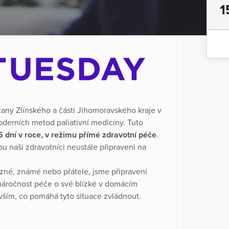
1
ny Zlínského a části Jihomoravského kraje v
oderních metod paliativní medicíny. Tuto
65 dní v roce, v režimu přímé zdravotní péče
.
ou naši zdravotníci neustále připraveni na
uzné, známé nebo přátele, jsme připraveni
náročnost péče o své blízké v domácím
 vším, co pomáhá tyto situace zvládnout.