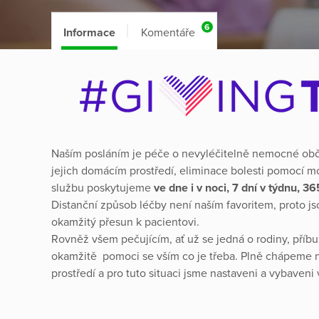
6
Informace
Komentáře
Naším posláním je péče o nevyléčitelně nemocné obča
jejich domácím prostředí, eliminace bolesti pomocí m
službu poskytujeme
ve dne i v noci, 7 dní v týdnu, 3
Distanční způsob léčby není naším favoritem, proto js
okamžitý přesun k pacientovi.
Rovněž všem pečujícím, ať už se jedná o rodiny, příb
okamžitě pomoci se vším co je třeba. Plně chápeme 
prostředí a pro tuto situaci jsme nastaveni a vybaveni