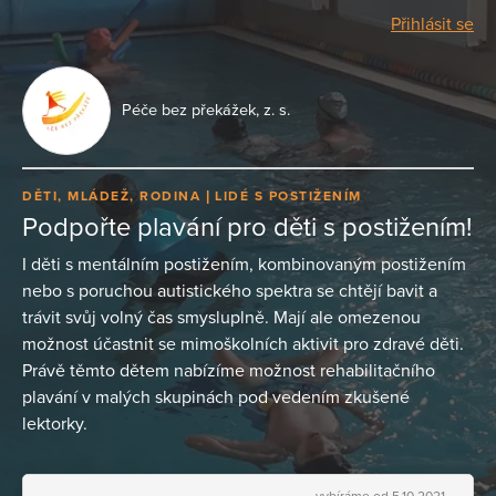
Přihlásit se
Péče bez překážek, z. s.
DĚTI, MLÁDEŽ, RODINA
LIDÉ S POSTIŽENÍM
Podpořte plavání pro děti s postižením!
I děti s mentálním postižením, kombinovaným postižením
nebo s poruchou autistického spektra se chtějí bavit a
trávit svůj volný čas smysluplně. Mají ale omezenou
možnost účastnit se mimoškolních aktivit pro zdravé děti.
Právě těmto dětem nabízíme možnost rehabilitačního
plavání v malých skupinách pod vedením zkušené
lektorky.
vybíráme od 5.10.2021