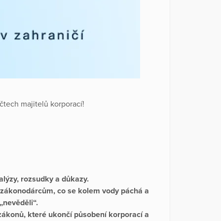
účtech majitelů korporací!
lýzy, rozsudky a důkazy.
zákonodárcům, co se kolem vody páchá a
„nevěděli“.
zákonů, které ukončí působení korporací a