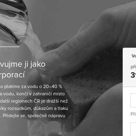
Vo
ujme ji jako
př
rporací
3
sto platíme za vodu o 20–40 %
a vodu, končí v zahraničí místo
 další regionech ČR je dražší než
a díky rozsudkům, důkazům a tlaku
Př
. Přidejte se, společně nápravu