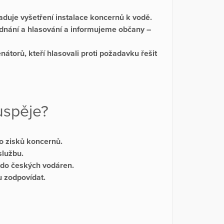
žaduje vyšetření instalace koncernů k vodě.
dnání a hlasování a i
nformujeme občany
–
nátorů, kteří hlasovali proti požadavku řešit
 uspěje?
o zisků koncernů.
službu.
u do českých vodáren.
 zodpovídat.