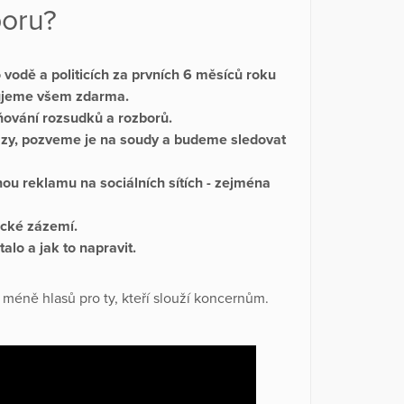
poru?
 vodě a politicích
za prvních 6 měsíců roku
ujeme všem zdarma.
ňování rozsudků a rozborů.
zy, pozveme je na soudy a budeme sledovat
ou reklamu na sociálních sítích - zejména
ické zázemí.
lo a jak to napravit.
méně hlasů pro ty, kteří slouží koncernům.