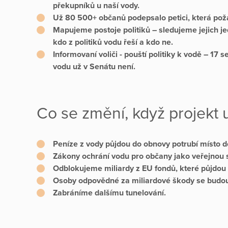
překupníků u naší vody.
Už 80
500+ občanů podepsalo petici
, která po
Mapujeme postoje politiků
– sledujeme jejich je
kdo z politiků vodu řeší a kdo ne.
Informovaní voliči - pouští politiky k vodě –
17 se
vodu už v Senátu není.
Co se změní, když projekt
Peníze z vody
půjdou do obnovy potrubí místo d
Zákony ochrání vodu
pro občany jako veřejnou 
Odblokujeme miliardy z EU fondů
, které půjdo
O
soby odpovědné za miliardové škody
se budou
Zabráníme dalšímu tunelování.