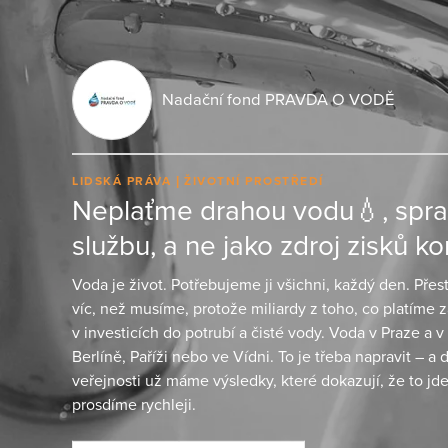
Nadační fond PRAVDA O VODĚ
LIDSKÁ PRÁVA
ŽIVOTNÍ PROSTŘEDÍ
Neplaťme drahou vodu💧, sprav
službu, a ne jako zdroj zisků ko
Voda je život. Potřebujeme ji všichni, každý den. Pře
víc, než musíme, protože miliardy z toho, co platíme z
v investicích do potrubí a čisté vody. Voda v Praze a v
Berlíně, Paříži nebo ve Vídni. To je třeba napravit – 
veřejnosti už máme výsledky, které dokazují, že to jde
prosdíme rychleji.