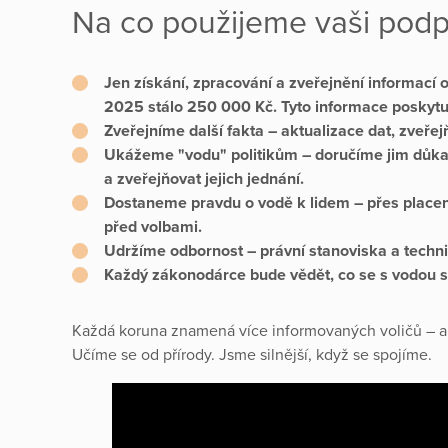
Na co použijeme vaši pod
Jen získání, zpracování a zveřejnění informací o
2025 stálo 250 000 Kč.
Tyto informace
poskyt
Zveřejníme další fakta
– aktualizace dat, zveřej
Ukážeme "vodu" politikům
– doručíme jim důka
a zveřejňovat jejich jednání.
Dostaneme pravdu o vodě k lidem
– přes placen
před volbami.
Udržíme odbornost
– právní stanoviska a techn
Každý zákonodárce bude vědět, co se s vodou sta
Každá koruna znamená více informovaných voličů – a 
Učíme se od přírody. Jsme silnější, když se spojíme.