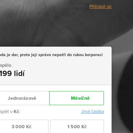
Přihlásit se
da je dar, proto její správa nepatří do rukou korporací
ispělo
199 lidí
Jednorázově
Měsíčně
ispět v
Kč
:
Jiná částka
3 000 Kč
1 500 Kč