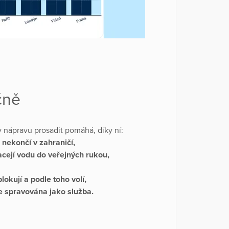
čně
 nápravu prosadit pomáhá, díky ní:
 nekončí v zahraničí,
acejí vodu do veřejných rukou,
 blokují a podle toho volí,
je spravována jako služba.