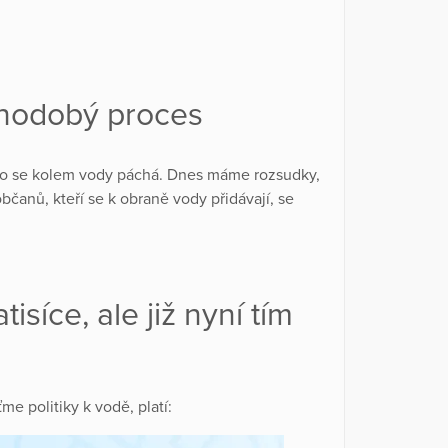
uhodobý proces
, co se kolem vody páchá. Dnes máme rozsudky,
občanů, kteří se k obraně vody přidávají, se
isíce, ale již nyní tím
me politiky k vodě, platí: