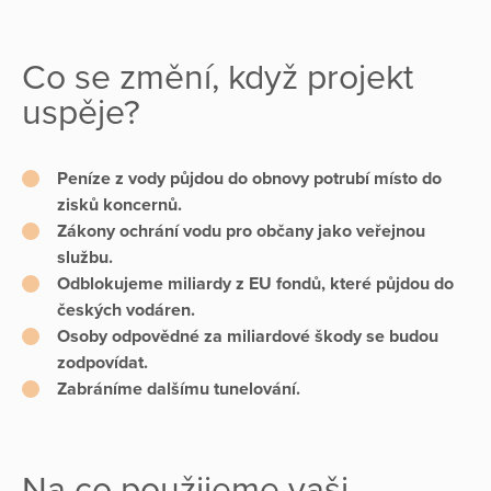
Co se změní, když projekt
uspěje?
Peníze z vody
půjdou do obnovy potrubí místo do
zisků koncernů.
Zákony ochrání vodu
pro občany jako veřejnou
službu.
Odblokujeme miliardy z EU fondů
, které půjdou do
českých vodáren.
O
soby odpovědné za miliardové škody
se budou
zodpovídat.
Zabráníme dalšímu tunelování.
Na co použijeme vaši