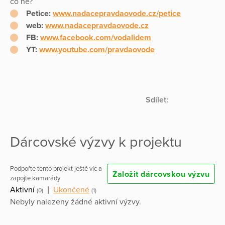
co ne?
Petice:
www.nadacepravdaovode.cz/petice
web:
www.nadacepravdaovode.cz
FB:
www.facebook.com/vodalidem
YT:
www.youtube.com/pravdaovode
Sdílet:
Dárcovské výzvy k projektu
Podpořte tento projekt ještě víc a
Založit dárcovskou výzvu
zapojte kamarády
Aktivní
|
Ukončené
(0)
(1)
Nebyly nalezeny žádné aktivní výzvy.