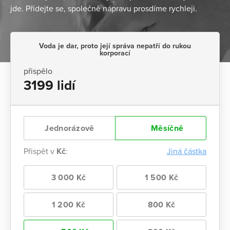
jde. Přidejte se, společně nápravu prosdíme rychleji.
Voda je dar, proto její správa nepatří do rukou
korporací
přispělo
3199 lidí
Jednorázově
Měsíčně
Přispět v
Kč
:
Jiná částka
3 000 Kč
1 500 Kč
1 200 Kč
800 Kč