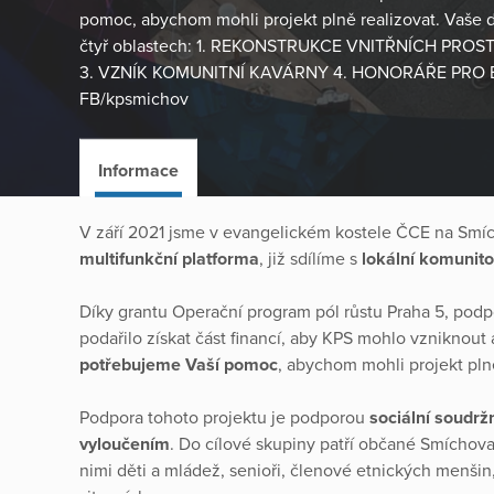
pomoc, abychom mohli projekt plně realizovat. Vaše d
čtyř oblastech: 1. REKONSTRUKCE VNITŘNÍCH PRO
3. VZNÍK KOMUNITNÍ KAVÁRNY 4. HONORÁŘE PRO E
FB/kpsmichov
Informace
V září 2021 jsme v evangelickém kostele ČCE na Smíc
multifunkční platforma
, již sdílíme s
lokální komunito
Díky grantu Operační program pól růstu Praha 5, pod
podařilo získat část financí, aby KPS mohlo vzniknout a
potřebujeme Vaší pomoc
, abychom mohli projekt plně
Podpora tohoto projektu je podporou
sociální soudrž
vyloučením
. Do cílové skupiny patří občané Smíchova 
nimi děti a mládež, senioři, členové etnických menšin