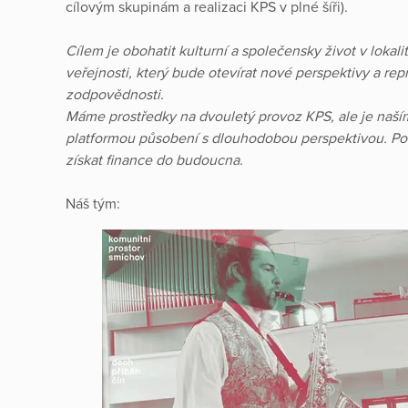
cílovým skupinám a realizaci KPS v plné šíři).
Cílem je obohatit kulturní a společensky život v lokal
veřejnosti, který bude otevírat nové perspektivy a r
zodpovědnosti.
Máme prostředky na dvouletý provoz KPS, ale je naším p
platformou působení s dlouhodobou perspektivou. P
získat finance do budoucna.
Náš tým: