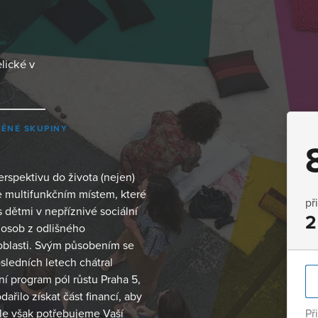
lické v
ĚNÉ SKUPINY
erspektivu do života (nejen)
e multifunkčním místem, které
př
 dětmi v nepříznivé sociální
2
ě osob z odlišného
í oblasti. Svým působením se
sledních letech chátral
ní program pól růstu Praha 5,
řilo získat část financí, aby
ále však potřebujeme Vaší
Př