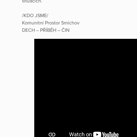
situacích.
/KDO JSME/
Komunitní Prostor Smíchov
DECH – PŘÍBĚH – ČIN