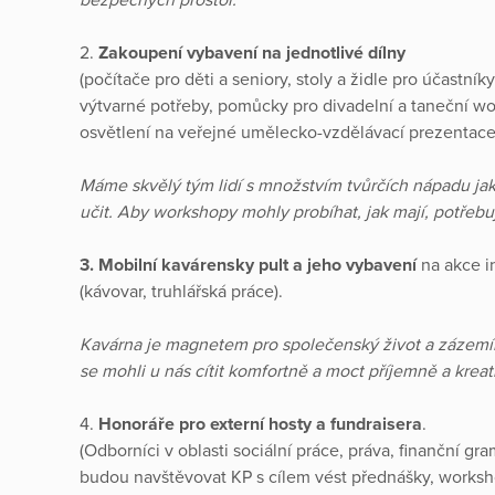
2.
Zakoupení vybavení na jednotlivé dílny
(počítače pro děti a seniory, stoly a židle pro účastní
výtvarné potřeby, pomůcky pro divadelní a taneční wo
osvětlení na veřejné umělecko-vzdělávací prezentace
Máme skvělý tým lidí s množstvím tvůrčích nápadu ja
učit. Aby workshopy mohly probíhat, jak mají, potřeb
3. Mobilní kavárensky pult a jeho vybavení
na akce 
(kávovar, truhlářská práce).
Kavárna je magnetem pro společenský život a zázemí
se mohli u nás cítit komfortně a moct příjemně a kreati
4.
Honoráře pro externí hosty a fundraisera
.
(Odborníci v oblasti sociální práce, práva, finanční gra
budou navštěvovat KP s cílem vést přednášky, worksh