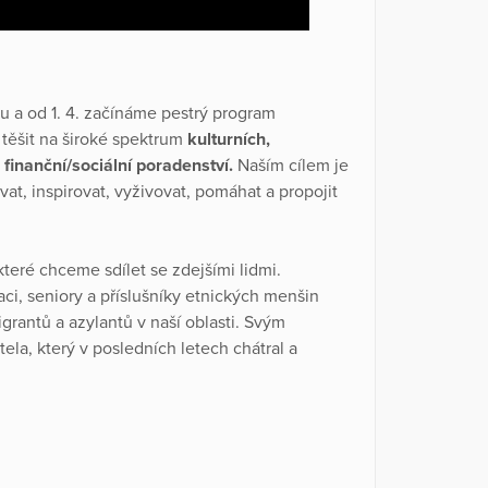
 a od 1. 4. začínáme pestrý program
 těšit na široké spektrum
kulturních,
é
finanční/sociální poradenství.
Naším cílem je
vat, inspirovat, vyživovat, pomáhat a propojit
teré chceme sdílet se zdejšími lidmi.
aci, seniory a příslušníky etnických menšin
grantů a azylantů v naší oblasti. Svým
la, který v posledních letech chátral a