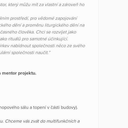
stor, který můžu mít za vlastní a zároveň ho
álním prostředí, pro vědomé zapojování
ického dění a proměnu liturgického dění na
asného člověka. Chci se rozvíjet jako
jako rituálů pro samotné účinkující.
írkev nabídnout společnosti něco ze svého
lární společnosti naučit.”
a mentor projektu.
hopového sálu a topení v části budovy).
tu. Chceme vás zvát do multifunkčních a