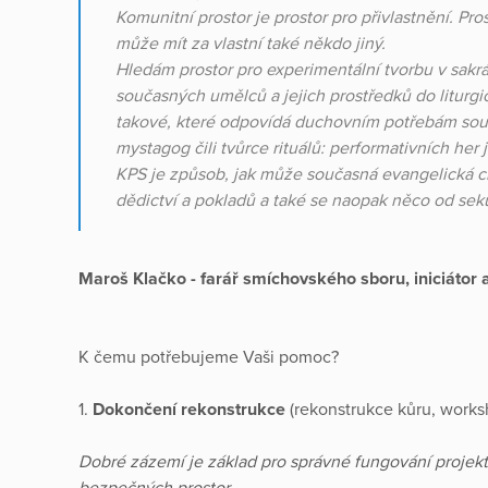
Komunitní prostor je prostor pro přivlastnění. Pro
může mít za vlastní také někdo jiný.
Hledám prostor pro experimentální tvorbu v sakr
současných umělců a jejich prostředků do liturg
takové, které odpovídá duchovním potřebám souč
mystagog čili tvůrce rituálů: performativních her 
KPS je způsob, jak může současná evangelická c
dědictví a pokladů a také se naopak něco od seku
Maroš Klačko - farář smíchovského sboru, iniciátor 
K čemu potřebujeme Vaši pomoc?
1.
Dokončení rekonstrukce
(rekonstrukce kůru, works
Dobré zázemí je základ pro správné fungování projek
bezpečných prostor.