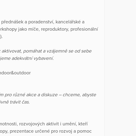
ky přednášek a poradenství, kancelářské a
rkshopy jako míče, reproduktory, profesionální
).
k aktivovat, pomáhat a vzájemně se od sebe
ujeme adekvátní vybavení.
indoor&outdoor
m pro různé akce a diskuze – chceme, abyste
vně trávit čas.
motnosti, rozvojových aktivit i umění, kteří
opy, prezentace určené pro rozvoj a pomoc