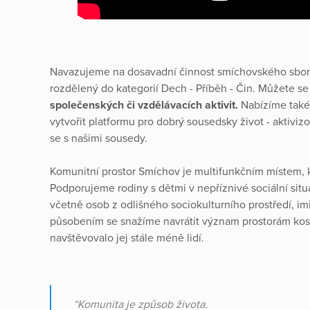
Navazujeme na dosavadní činnost smíchovského sboru
rozdělený do kategorií Dech - Příběh - Čin. Můžete se
společenských či vzdělávacích aktivit.
Nabízíme tak
vytvořit platformu pro dobrý sousedsky život - aktivizo
se s našimi sousedy.
Komunitní prostor Smíchov je multifunkčním místem, k
Podporujeme rodiny s dětmi v nepříznivé sociální situ
včetně osob z odlišného sociokulturního prostředí, imi
působením se snažíme navrátit význam prostorám koste
navštěvovalo jej stále méně lidí.
“Komunita je způsob života.