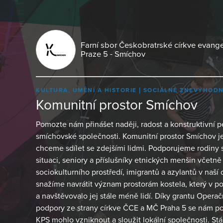
Farní sbor Českobratrské církve evange
Praze 5 - Smíchov
KULTURA, UMĚNÍ A HISTORIE
SOCIÁLNĚ ZNEVÝHODN
Komunitní prostor Smíchov
Pomozte nám přinášet naději, radost a konstruktivní p
smíchovské společnosti. Komunitní prostor Smíchov j
chceme sdílet se zdejšími lidmi. Podporujeme rodiny s
situaci, seniory a příslušníky etnických menšin včetn
sociokulturního prostředí, imigrantů a azylantů v naš
snažíme navrátit význam prostorám kostela, který v po
a navštěvovalo jej stále méně lidí. Díky grantu Operač
podpory ze strany církve ČCE a MČ Praha 5 se nám poda
KPS mohlo vzniknout a sloužit lokální společnosti. St