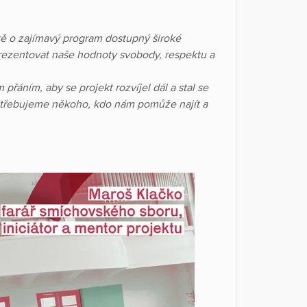
itě o zajímavý program dostupný široké
eprezentovat naše hodnoty svobody, respektu a
řáním, aby se projekt rozvíjel dál a stal se
otřebujeme někoho, kdo nám pomůže najít a