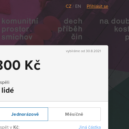
CZ
/
EN
Přihlásit se
vybíráme od 30.8.2021
800 Kč
ispěli
 lidé
Jednorázově
Měsíčně
ispět v
Kč
:
Jiná částka