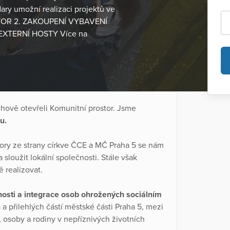
ary umožní realizaci projektů ve
STOR 2. ZAKOUPENÍ VYBAVENÍ
XTERNÍ HOSTY Více na
hově otevřeli Komunitní prostor. Jsme
u.
pory ze strany církve ČCE a MČ Praha 5 se nám
 sloužit lokální společnosti. Stále však
 realizovat.
nosti a integrace osob ohrožených sociálním
a přilehlých částí městské části Praha 5, mezi
, osoby a rodiny v nepříznivých životních