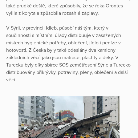
také prudké deště, které způsobily, že se řeka Orontes
vylila z koryta a způsobila rozsáhlé záplavy.
V Sýrii, v provincii Idleb, působí náš tým, který v
součinnosti s místními úřady distribuuje v zasažených
místech hygienické potřeby, oblečení, jídlo i peníze v
hotovosti. Z Česka byly také odeslány dva kamiony
základních věcí, jako jsou matrace, plachty a deky. V
Turecku byly díky sbírce SOS zemětřesení Sýrie a Turecko
distribuovány přikrývky, potraviny, pleny, oblečení a další
věci.