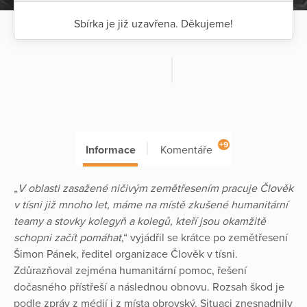
Sbírka je již uzavřena. Děkujeme!
+9
Informace
Komentáře
„
V oblasti zasažené ničivým zemětřesením pracuje Člověk
v tísni již mnoho let, máme na místě zkušené humanitární
teamy a stovky kolegyň a kolegů, kteří jsou okamžitě
schopni začít pomáhat
,“ vyjádřil se krátce po zemětřesení
Šimon Pánek, ředitel organizace Člověk v tísni.
Zdůrazňoval zejména humanitární pomoc, řešení
dočasného přístřeší a následnou obnovu. Rozsah škod je
podle zpráv z médií i z místa obrovský. Situaci znesnadnily