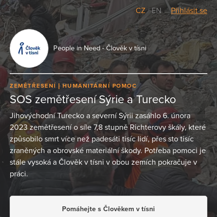
CZ
/
EN
Přihlásit se
People in Need - Člověk v tísni
ZEMĚTŘESENÍ
HUMANITÁRNÍ POMOC
SOS zemětřesení Sýrie a Turecko
Jihovýchodní Turecko a severní Sýrii zasáhlo 6. února
2023 zemětřesení o síle 7,8 stupně Richterovy škály, které
způsobilo smrt více než padesáti tisíc lidí, přes sto tisíc
zraněných a obrovské materiální škody. Potřeba pomoci je
stále vysoká a Člověk v tísni v obou zemích pokračuje v
práci.
Pomáhejte s Člověkem v tísni