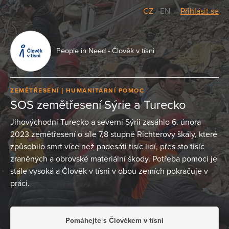
CZ
/
EN
Přihlásit se
People in Need - Člověk v tísni
ZEMĚTŘESENÍ
HUMANITÁRNÍ POMOC
SOS zemětřesení Sýrie a Turecko
Jihovýchodní Turecko a severní Sýrii zasáhlo 6. února
2023 zemětřesení o síle 7,8 stupně Richterovy škály, které
způsobilo smrt více než padesáti tisíc lidí, přes sto tisíc
zraněných a obrovské materiální škody. Potřeba pomoci je
stále vysoká a Člověk v tísni v obou zemích pokračuje v
práci.
Pomáhejte s Člověkem v tísni