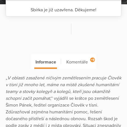
Sbírka je již uzavřena. Děkujeme!
+9
Informace
Komentáře
„
V oblasti zasažené ničivým zemětřesením pracuje Člověk
v tísni již mnoho let, máme na místě zkušené humanitární
teamy a stovky kolegyň a kolegů, kteří jsou okamžitě
schopni začít pomáhat
,“ vyjádřil se krátce po zemětřesení
Šimon Pánek, ředitel organizace Člověk v tísni.
Zdůrazňoval zejména humanitární pomoc, řešení
dočasného přístřeší a následnou obnovu. Rozsah škod je
podle zpráv z médií i z místa obrovský. Situaci znesnadnily