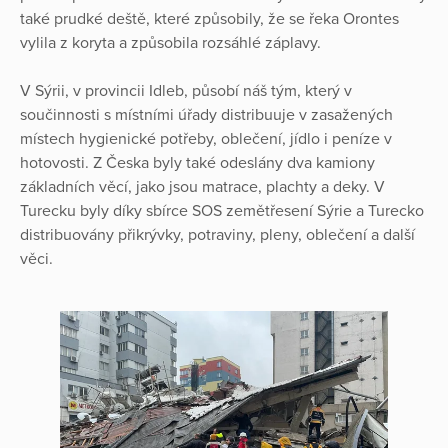
také prudké deště, které způsobily, že se řeka Orontes
vylila z koryta a způsobila rozsáhlé záplavy.
V Sýrii, v provincii Idleb, působí náš tým, který v
součinnosti s místními úřady distribuuje v zasažených
místech hygienické potřeby, oblečení, jídlo i peníze v
hotovosti. Z Česka byly také odeslány dva kamiony
základních věcí, jako jsou matrace, plachty a deky. V
Turecku byly díky sbírce SOS zemětřesení Sýrie a Turecko
distribuovány přikrývky, potraviny, pleny, oblečení a další
věci.