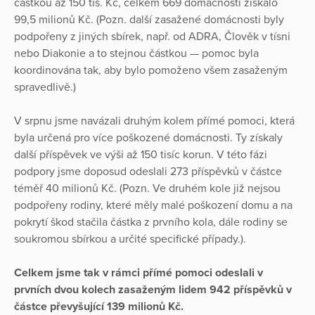
částkou až 150 tis. Kč, celkem 669 domácností získalo
99,5 milionů Kč. (Pozn. další zasažené domácnosti byly
podpořeny z jiných sbírek, např. od ADRA, Člověk v tísni
nebo Diakonie a to stejnou částkou — pomoc byla
koordinována tak, aby bylo pomoženo všem zasaženým
spravedlivě.)
V srpnu jsme navázali druhým kolem přímé pomoci, která
byla určená pro více poškozené domácnosti. Ty získaly
další příspěvek ve výši až 150 tisíc korun. V této fázi
podpory jsme doposud odeslali 273 příspěvků v částce
téměř 40 milionů Kč. (Pozn. Ve druhém kole již nejsou
podpořeny rodiny, které měly malé poškození domu a na
pokrytí škod stačila částka z prvního kola, dále rodiny se
soukromou sbírkou a určité specifické případy.).
Celkem jsme tak v rámci přímé pomoci odeslali v
prvních dvou kolech zasaženým lidem 942 příspěvků v
částce převyšující 139 milionů Kč.