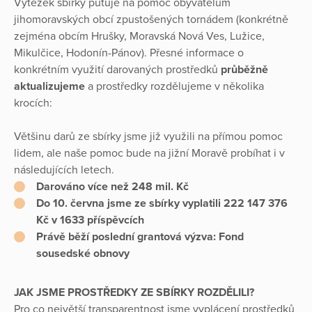
Výtěžek sbírky putuje na pomoc obyvatelům
jihomoravských obcí zpustošených tornádem (konkrétně
zejména obcím Hrušky, Moravská Nová Ves, Lužice,
Mikulčice, Hodonín-Pánov). Přesné informace o
konkrétním využití darovaných prostředků
průběžně
aktualizujeme
a prostředky rozdělujeme v několika
krocích:
Většinu darů ze sbírky jsme již využili na přímou pomoc
lidem, ale naše pomoc bude na jižní Moravě probíhat i v
následujících letech.
Darováno více než 248 mil. Kč
Do 10. června jsme ze sbírky vyplatili 222 147 376
Kč v 1633 příspěvcích
Právě běží poslední grantová výzva: Fond
sousedské obnovy
JAK JSME PROSTŘEDKY ZE SBÍRKY ROZDĚLILI?
Pro co největší transparentnost jsme vyplácení prostředků