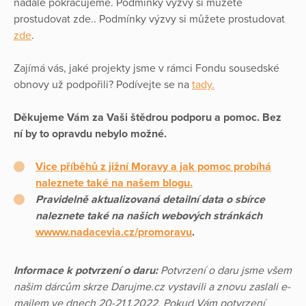
nadále pokračujeme. Podmínky výzvy si můžete
prostudovat zde.. Podmínky výzvy si můžete prostudovat
zde
.
Zajímá vás, jaké projekty jsme v rámci Fondu sousedské
obnovy už podpořili? Podívejte se na
tady.
Děkujeme Vám za Vaši štědrou podporu a pomoc. Bez
ní by to opravdu nebylo možné.
Vice příběhů z jižní Moravy a jak pomoc probíhá
naleznete také na našem blogu.
Pravidelně aktualizovaná detailní data o sbírce
naleznete také na našich webových stránkách
wwww.nadacevia.cz/promoravu
.
Informace k potvrzení o daru:
Potvrzení o daru jsme všem
našim dárcům skrze Darujme.cz vystavili a znovu zaslali e-
mailem ve dnech 20-21.1.2022. Pokud Vám potvrzení