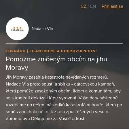
CZ
/
EN
Přihlásit se
Nadace Via
TORNÁDO
FILANTROPIE A DOBROVOLNICTVÍ
Pomozme zničeným obcím na jihu
Moravy
Jih Moravy zasáhla katastrofa nevídaných rozměrů.
Nadace Via proto spustila sbírku - dárcovskou kampaň,
která pomůže zasaženým obcím, lidem a komunitám, aby
se s tragédií dokázali lépe vyrovnat. Vaše dary následně
rozdělíme na řešení následků katastrofální bouře, která po
sobě zanechala několik zcela zpustošených vesnic.
#promoravu Děkujeme za Vaši štědrost.