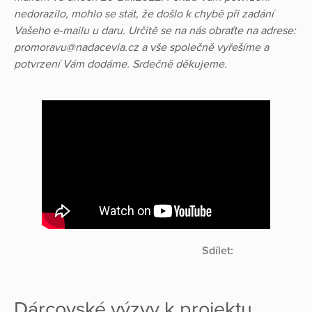
nedorazilo, mohlo se stát, že došlo k chybě při zadání
Vašeho e-mailu u daru. Určitě se na nás obraťte na adrese:
promoravu@nadacevia.cz a vše společně vyřešíme a
potvrzení Vám dodáme. Srdečně děkujeme.
Sdílet:
Dárcovské výzvy k projektu