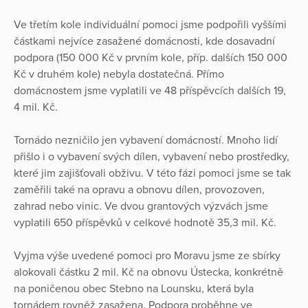
Ve třetím kole individuální pomoci jsme podpořili vyššími
částkami nejvíce zasažené domácnosti, kde dosavadní
podpora (150 000 Kč v prvním kole, příp. dalších 150 000
Kč v druhém kole) nebyla dostatečná. Přímo
domácnostem jsme vyplatili ve 48 příspěvcích dalších 19,
4 mil. Kč.
Tornádo nezničilo jen vybavení domácností. Mnoho lidí
přišlo i o vybavení svých dílen, vybavení nebo prostředky,
které jim zajišťovali obživu. V této fázi pomoci jsme se tak
zaměřili také na opravu a obnovu dílen, provozoven,
zahrad nebo vinic. Ve dvou grantových výzvách jsme
vyplatili 650 příspěvků v celkové hodnotě 35,3 mil. Kč.
Vyjma výše uvedené pomoci pro Moravu jsme ze sbírky
alokovali částku 2 mil. Kč na obnovu Ústecka, konkrétně
na poničenou obec Stebno na Lounsku, která byla
tornádem rovněž zasažena. Podpora proběhne ve