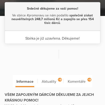
Srdečně děkujeme za vaši pomoc!
Ve sbírce #promoravu se nám podařilo
společně získat
neuvěřitelných 248,7 milionů Kč a zapojilo se přes 154
tisíc dárců
.
Sbírka je již uzavřena. Děkujeme!
+9
+9
Informace
Aktuality
Komentáře
VŠEM ZAPOJENÝM DÁRCŮM DĚKUJEME ZA JEJICH
KRÁSNOU POMOC!