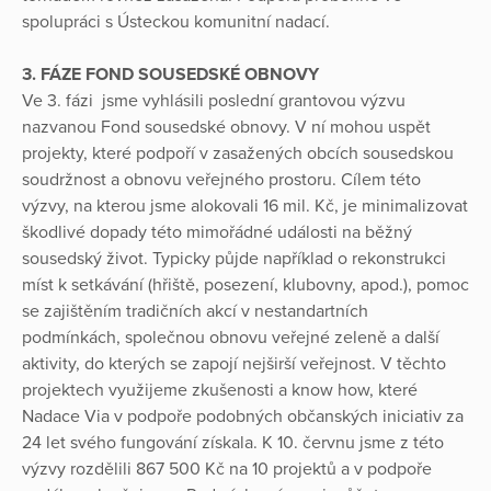
spolupráci s Ústeckou komunitní nadací.
3. FÁZE FOND SOUSEDSKÉ OBNOVY
Ve 3. fázi jsme vyhlásili poslední grantovou výzvu
nazvanou Fond sousedské obnovy. V ní mohou uspět
projekty, které podpoří v zasažených obcích sousedskou
soudržnost a obnovu veřejného prostoru. Cílem této
výzvy, na kterou jsme alokovali 16 mil. Kč, je minimalizovat
škodlivé dopady této mimořádné události na běžný
sousedský život. Typicky půjde například o rekonstrukci
míst k setkávání (hřiště, posezení, klubovny, apod.), pomoc
se zajištěním tradičních akcí v nestandartních
podmínkách, společnou obnovu veřejné zeleně a další
aktivity, do kterých se zapojí nejširší veřejnost. V těchto
projektech využijeme zkušenosti a know how, které
Nadace Via v podpoře podobných občanských iniciativ za
24 let svého fungování získala. K 10. červnu jsme z této
výzvy rozdělili 867 500 Kč na 10 projektů a v podpoře