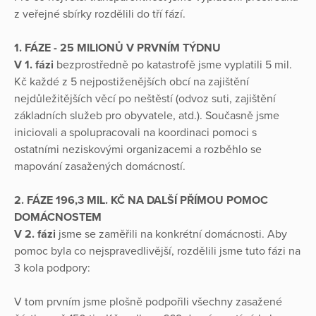
z veřejné sbírky rozdělili do tří fází.
1. FÁZE - 25 MILIONŮ V PRVNÍM TÝDNU
V 1. fázi
bezprostředně po katastrofě jsme vyplatili 5 mil.
Kč každé z 5 nejpostiženějších obcí na zajištění
nejdůležitějších věcí po neštěstí (odvoz suti, zajištění
základních služeb pro obyvatele, atd.). Současně jsme
iniciovali a spolupracovali na koordinaci pomoci s
ostatními neziskovými organizacemi a rozběhlo se
mapování zasažených domácností.
2. FÁZE 196,3 MIL. KČ NA DALŠÍ PŘÍMOU POMOC
DOMÁCNOSTEM
V 2. fázi
jsme se zaměřili na konkrétní domácnosti. Aby
pomoc byla co nejspravedlivější, rozdělili jsme tuto fázi na
3 kola podpory:
V tom prvním jsme plošně podpořili všechny zasažené