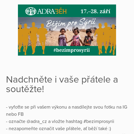
Nadchněte i vaše přátele a
soutěžte!
- vyfoťte se při vašem výkonu a nasdílejte svou fotku na IG
nebo FB
- označte @adra_cz a vložte hashtag #bezimprosyrii
- nezapomeňte označit vaše přátele, ať běží také :)