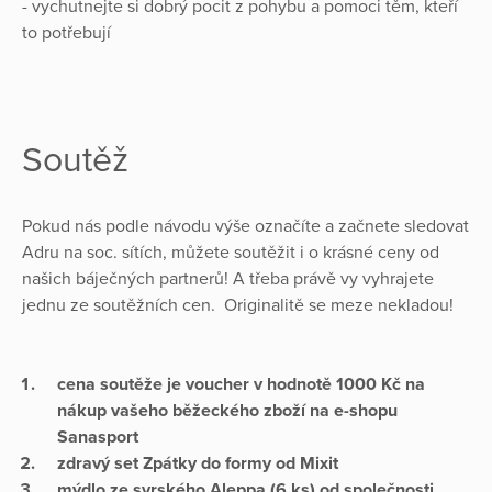
- vychutnejte si dobrý pocit z pohybu a pomoci těm, kteří
to potřebují
Soutěž
Pokud nás podle návodu výše označíte a začnete sledovat
Adru na soc. sítích, můžete soutěžit i o krásné ceny od
našich báječných partnerů! A třeba právě vy vyhrajete
jednu ze soutěžních cen. Originalitě se meze nekladou!
cena soutěže je voucher v hodnotě 1000 Kč na
nákup vašeho běžeckého zboží na e-shopu
Sanasport
zdravý set Zpátky do formy od Mixit
mýdlo ze syrského Aleppa (6 ks) od společnosti