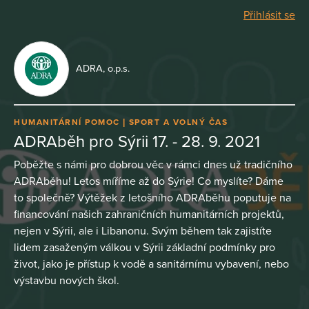
Přihlásit se
ADRA, o.p.s.
HUMANITÁRNÍ POMOC
SPORT A VOLNÝ ČAS
ADRAběh pro Sýrii 17. - 28. 9. 2021
Poběžte s námi pro dobrou věc v rámci dnes už tradičního
ADRAběhu! Letos míříme až do Sýrie! Co myslíte? Dáme
to společně? Výtěžek z letošního ADRAběhu poputuje na
financování našich zahraničních humanitárních projektů,
nejen v Sýrii, ale i Libanonu. Svým během tak zajistíte
lidem zasaženým válkou v Sýrii základní podmínky pro
život, jako je přístup k vodě a sanitárnímu vybavení, nebo
výstavbu nových škol.