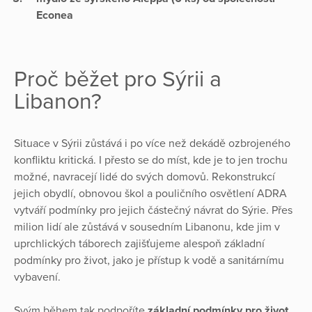
Econea
Proč běžet pro Sýrii a
Libanon?
Situace v Sýrii zůstává i po více než dekádě ozbrojeného
konfliktu kritická. I přesto se do míst, kde je to jen trochu
možné, navracejí lidé do svých domovů. Rekonstrukcí
jejich obydlí, obnovou škol a pouličního osvětlení ADRA
vytváří podmínky pro jejich částečný návrat do Sýrie. Přes
milion lidí ale zůstává v sousedním Libanonu, kde jim v
uprchlických táborech zajišťujeme alespoň základní
podmínky pro život, jako je přístup k vodě a sanitárnímu
vybavení.
Svým během tak podpoříte
základní podmínky pro život
,