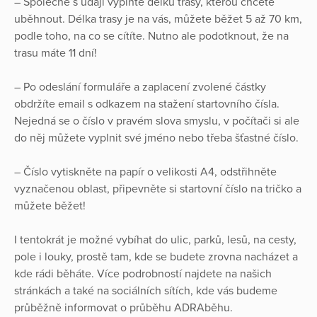
– Společně s údaji vyplňte délku trasy, kterou chcete
uběhnout. Délka trasy je na vás, můžete běžet 5 až 70 km,
podle toho, na co se cítíte. Nutno ale podotknout, že na
trasu máte 11 dní!
– Po odeslání formuláře a zaplacení zvolené částky
obdržíte email s odkazem na stažení startovního čísla.
Nejedná se o číslo v pravém slova smyslu, v počítači si ale
do něj můžete vyplnit své jméno nebo třeba šťastné číslo.
– Číslo vytiskněte na papír o velikosti A4, odstřihněte
vyznačenou oblast, připevněte si startovní číslo na tričko a
můžete běžet!
I tentokrát je možné vybíhat do ulic, parků, lesů, na cesty,
pole i louky, prostě tam, kde se budete zrovna nacházet a
kde rádi běháte. Více podrobností najdete na našich
stránkách a také na sociálních sítích, kde vás budeme
průběžně informovat o průběhu ADRAběhu.