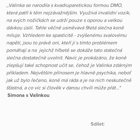
,,Valinka se narodila s kvadruparetickou formou DMO,
která patří k těm nejzávažnějším. Využívá invalidní vozík,
na svých nožičkách se udrží pouze s oporou a velkou
dávkou úsilí. Tahle věčně usměvavá 9letá slečna koně
miluje. Vzhledem ke spasticitě - zvýšenému svalovému
napětí, jsou to právě oni, kteří jí s tímto problémem
pomáhají a na jejichž hřbetě se dokáže tato statečná
slečna dostatečně uvolnit. Navíc je prokázáno, že koně
zlepšují také schopnost učit se, čehož je Valinka zdárným
příkladem. Největším přínosem je hlavně psychika, neboť
jak už bylo řečeno, koně má ráda a je na nich neskutečně
šťastná, a co víc si člověk v danou chvíli může přát…"
Simona s Valinkou
Sdílet: