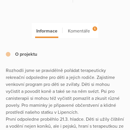
1
Informace
Komentáře
O projektu
Rozhodli jsme se pravidělně pořádat terapeuticky
rekreační odpoledne pro děti a jejich rodiče. Zajistíme
venkovní program pro děti se zvířaty. Děti si mohou
vyčistit a povodit koně a také se na něm svézt. Psi pro
canisterapii si mohou též vyčistit pomazlit a zkusit různé
povely. Pro maminky je připavené občerstvení a klidné
prostředí našeho statku v Lipencích.
První odpoledne proběhlo 21.3. hladce. Děti si užily čištění
a vodění nejen koníků, ale i pejsků, hraní s terapeutkou ze