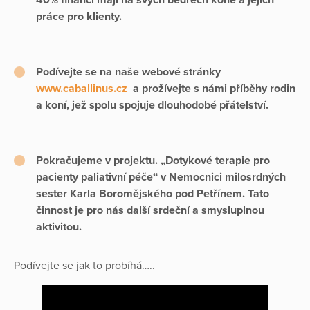
40% financí mají na svých bedrech koně a jejich
práce pro klienty.
Podívejte se na naše webové stránky
www.caballinus.cz
a prožívejte s námi příběhy rodin
a koní, jež spolu spojuje dlouhodobé přátelství.
Pokračujeme v projektu. „Dotykové terapie pro
pacienty paliativní péče“ v Nemocnici milosrdných
sester Karla Boromějského pod Petřínem. Tato
činnost je pro nás další srdeční a smysluplnou
aktivitou.
Podívejte se jak to probíhá…..