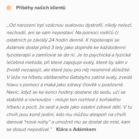
Příběhy našich klientů
,,
Od narození trpí vzácnou svalovou dystrofií, nikdy nelezl,
nechodil, ani se sám nepostaví. Na pomoci rodičů či
ostatních je závislý 24 hodin denně. K hipoterapii se
Adámek dostal před 3 lety jako doplněk ke každodenní
fyzioterapii a zamiloval se do ní. Je to psychická a fyzická
léčebná metoda, při které zapojuje svaly, které by sám v
životě nezapojil, ale které jsou pro něj nesmírně důležité.
V leže na hřbetu oblíbeného Gatsbyho zatíná svaly, zvedá
hlavu s pomocí a maká jako zdravý člověk v posilovně.
Navíc, když se ke konci hodiny dostane do sedu, učí se
stabilitě a rovnováze - miluje ten rozhled z koňského
hřbetu a pocit, že sedí a jede jako ostatní zdravé děti. V tu
chvíli jsou koně jediní, kdo mu můžou alespoň na chvíli
darovat "nové nohy” a umožnit mu se dostat do míst, kam
se dosud nepodíval.”
Klára s Adámkem