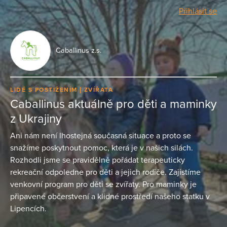
Přihlásit se
Caballinus z.s.
LIDÉ S POSTIŽENÍM
ZVÍŘATA
Caballinus aktuálně pro děti a maminky
z Ukrajiny
Ani nám není lhostejná současná situace a proto se
snažíme poskytnout pomoc, která je v našich silách.
Rozhodli jsme se pravidělně pořádat terapeuticky
rekreační odpoledne pro děti a jejich rodiče. Zajistíme
venkovní program pro děti se zvířaty. Pro maminky je
připavené občerstvení a klidné prostředí našeho statku v
Lipencích.