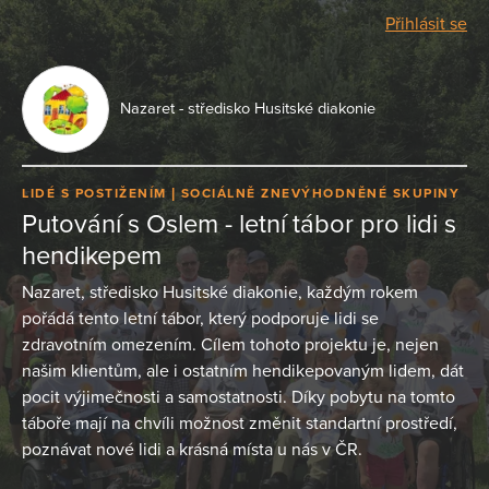
Přihlásit se
Nazaret - středisko Husitské diakonie
LIDÉ S POSTIŽENÍM
SOCIÁLNĚ ZNEVÝHODNĚNÉ SKUPINY
Putování s Oslem - letní tábor pro lidi s
hendikepem
Nazaret, středisko Husitské diakonie, každým rokem
pořádá tento letní tábor, který podporuje lidi se
zdravotním omezením. Cílem tohoto projektu je, nejen
našim klientům, ale i ostatním hendikepovaným lidem, dát
pocit výjimečnosti a samostatnosti. Díky pobytu na tomto
táboře mají na chvíli možnost změnit standartní prostředí,
poznávat nové lidi a krásná místa u nás v ČR.