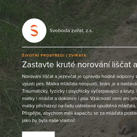
Svoboda zvířat, z.s.
ŽIVOTNÍ PROSTŘEDÍ
ZVÍŘATA
Zastavte kruté norování liščat a
Norování liščat a jezevčat je opravdu hodně odporný 
vpustí pes. Matka mláďata neopustí, brání je a nastává 
Traumatický, fyzicky i psychicky vyčerpávající a krut
matky i mláďat a dokonce i psa. Vzácností není ani jeh
matky přicházejí na řadu ustrašená opuštěná mláďata
Přispějte, abychom měli kapacitu se za mláďata posta
jako by byla naše vlastní!