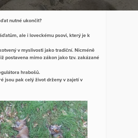
ďat nutné ukončit?
ďatům, ale i loveckému psovi, který je k
kotvený v myslivosti jako tradiční. Nicméně
 již postavena mimo zákon jako tzv. zakázané
egulátora hrabošů.
é jsou pak celý život drženy v zajetí v