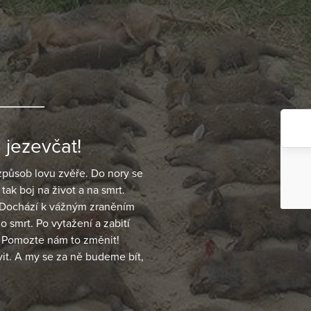
 jezevčat!
způsob lovu zvěře. Do nory se
tak boj na život a na smrt.
ý. Dochází k vážným zraněním
o smrt. Po vytažení a zabití
. Pomozte nám to změnit!
vit. A my se za ně budeme bít,