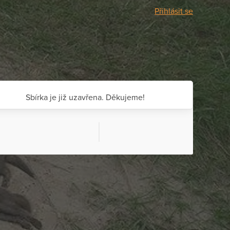
Přihlásit se
Sbírka je již uzavřena. Děkujeme!