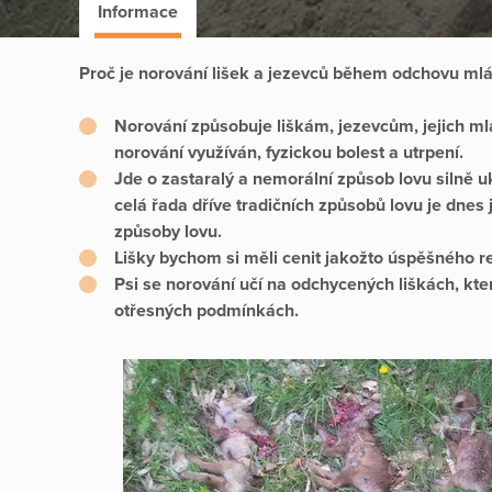
Informace
Proč je norování lišek a jezevců během odchovu mlá
Norování způsobuje liškám, jezevcům, jejich mlá
norování využíván, fyzickou bolest a utrpení.
Jde o zastaralý a nemorální způsob lovu silně u
celá řada dříve tradičních způsobů lovu je dnes
způsoby lovu.
Lišky bychom si měli cenit jakožto úspěšného r
Psi se norování učí na odchycených liškách, kter
otřesných podmínkách.