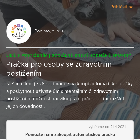
Přihlásit se
Portimo, o. p. s.
LIDÉ S POSTIŽENÍM
SOCIÁLNĚ ZNEVÝHODNĚNÉ SKUPINY
Pračka pro osoby se zdravotním
postižením
Naším cílem je získat finance na koupi automatické pračky
a poskytnout uživatelům s mentálním či zdravotním
postižením možnost nácviku praní prádla, a tím rozšířit
jejich dovednosti.
vybíráme od 21.4.2021
Pomozte nám zakoupit automatickou pračku