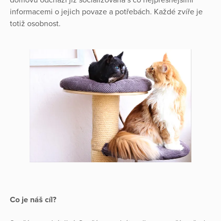
domovů odchází již socializovaná s co nejpřesnějšími
informacemi o jejich povaze a potřebách. Každé zvíře je
totiž osobnost.
Co je náš cíl?