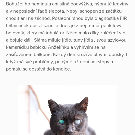
Bohužel ho neminula ani silná podvýživa, hýbnuté ledviny
a v neposlední řadě slepota. Nebyl schopen ze začátku
chodit ani na záchod. Poslední ránou byla diagnostika FIP.
I Slamáček dostal šanci a dnes je z něj téměř pětikilový
bojovník, který má inhalátor. Něco málo díky zaléčení vidí
a bojuje dál. Sláma miluje jídlo, tuny jídla , svou azylovou
kamarádku babičku Anželínku a vyhřívání se na
zasíťovaném balkoně. Každý den si užívá plnými doušky. I
když má své problémy, po rýmě už není ani stopy a
pomalu se dostává do kondice.