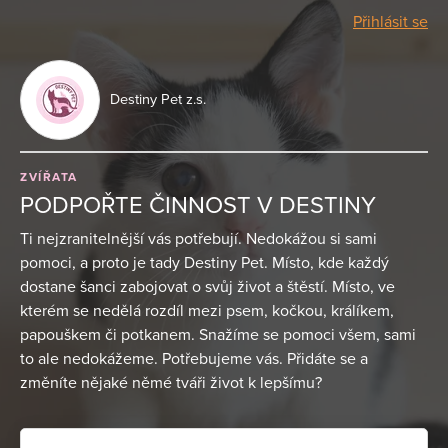
Přihlásit se
Destiny Pet z.s.
ZVÍŘATA
PODPOŘTE ČINNOST V DESTINY
Ti nejzranitelnější vás potřebují. Nedokážou si sami
pomoci, a proto je tady Destiny Pet. Místo, kde každý
dostane šanci zabojovat o svůj život a štěstí. Místo, ve
kterém se nedělá rozdíl mezi psem, kočkou, králíkem,
papouškem či potkanem. Snažíme se pomoci všem, sami
to ale nedokážeme. Potřebujeme vás. Přidáte se a
změníte nějaké němé tváři život k lepšímu?