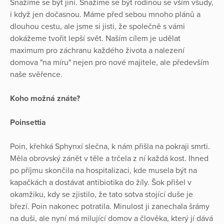
Snažíme se být jiní. Snažíme se být rodinou se vším všudy,
i když jen dočasnou. Máme před sebou mnoho plánů a
dlouhou cestu, ale jsme si jisti, že společně s vámi
dokážeme tvořit lepší svět. Naším cílem je udělat
maximum pro záchranu každého života a nalezení
domova "na míru" nejen pro nové majitele, ale především
naše svěřence.
Koho možná znáte?
Poinsettia
Poin, křehká Sphynxí slečna, k nám přišla na pokraji smrti.
Měla obrovský zánět v těle a trčela z ní každá kost. Ihned
po příjmu skončila na hospitalizaci, kde musela být na
kapačkách a dostávat antibiotika do žíly. Šok přišel v
okamžiku, kdy se zjistilo, že tato sotva stojící duše je
březí. Poin nakonec potratila. Minulost ji zanechala šrámy
na duši, ale nyní má milující domov a člověka, který jí dává