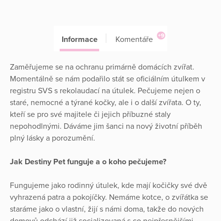
+9
Informace
Komentáře
Zaměřujeme se na ochranu primárně domácích zvířat.
Momentálně se nám podařilo stát se oficiálním útulkem v
registru SVS s rekolaudací na útulek. Pečujeme nejen o
staré, nemocné a týrané kočky, ale i o další zvířata. O ty,
kteří se pro své majitele či jejich příbuzné staly
nepohodlnými. Dáváme jim šanci na nový životní příběh
plný lásky a porozumění.
Jak Destiny Pet funguje a o koho pečujeme?
Fungujeme jako rodinný útulek, kde mají kočičky své dvě
vyhrazená patra a pokojíčky. Nemáme kotce, o zvířátka se
staráme jako o vlastní, žijí s námi doma, takže do nových