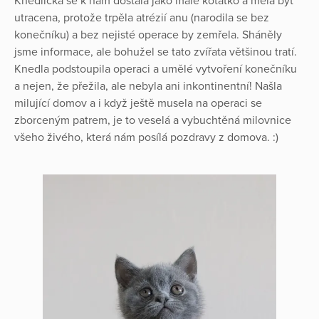
Knedlička se k nám dostala jako malé koťátko a měla být
utracena, protože trpěla atrézií anu (narodila se bez
konečníku) a bez nejisté operace by zemřela. Sháněly
jsme informace, ale bohužel se tato zvířata většinou tratí.
Knedla podstoupila operaci a umělé vytvoření konečníku
a nejen, že přežila, ale nebyla ani inkontinentní! Našla
milující domov a i když ještě musela na operaci se
zborceným patrem, je to veselá a vybuchtěná milovnice
všeho živého, která nám posílá pozdravy z domova. :)