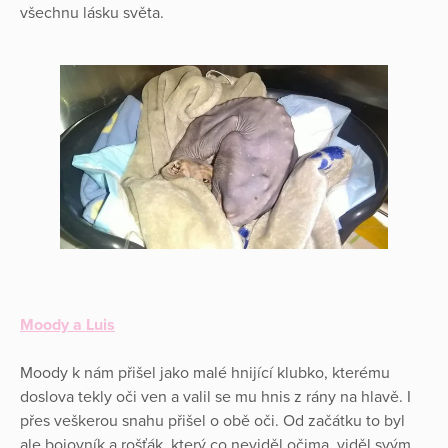
všechnu lásku světa.
Moody a Luis
Moody k nám přišel jako malé hnijící klubko, kterému
doslova tekly oči ven a valil se mu hnis z rány na hlavě. I
přes veškerou snahu přišel o obě oči. Od začátku to byl
ale bojovník a rošťák, který co neviděl očima, viděl svým