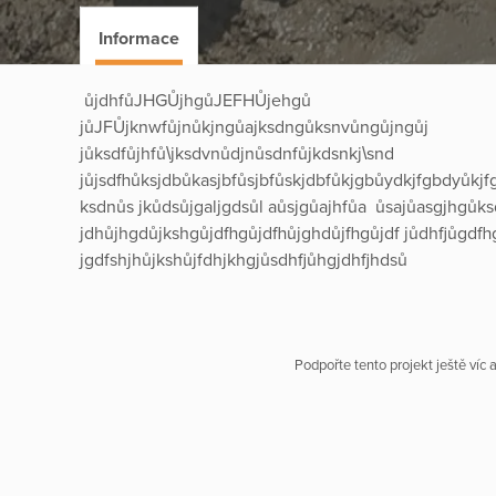
Informace
ůjdhfůJHGŮjhgůJEFHŮjehgů
jůJFŮjknwfůjnůkjngůajksdngůksnvůngůjngůj
jůksdfůjhfů\jksdvnůdjnůsdnfůjkdsnkj\snd
jůjsdfhůksjdbůkasjbfůsjbfůskjdbfůkjgbůydkjfgbdyůkj
ksdnůs jkůdsůjgaljgdsůl aůsjgůajhfůa ůsajůasgjhgůk
jdhůjhgdůjkshgůjdfhgůjdfhůjghdůjfhgůjdf jůdhfjůgdfhg
jgdfshjhůjkshůjfdhjkhgjůsdhfjůhgjdhfjhdsů
Podpořte tento projekt ještě víc