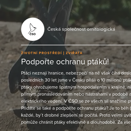
Česká společnost ornitologická
ŽIVOTNÍ PROSTŘEDÍ
ZVÍŘATA
Podpořte ochranu ptáků!
Ptáci neznají hranice, nebezpečí na ně však číhá dos
posledních 30 let jsme v Česku přišli o 10 milionů pták
ptáky ohrožujeme špatným hospodařením v krajině, n
přímým pronásledováním nebo nástrahami v podobě au
elektrického vedení. V ČSO se ze všech sil snažíme ptá
Přidáte se také a podpoříte ochranu ptáků? Je to běh (
každé, by´t drobné zlepšení se počítá. Proto velmi uv
pomůže chránit ptáky efektivně a dlouhodobě. Za vš