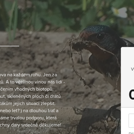
V
lova na každém rohu. Jen za
ů. A to většinou vinou nás lidí -
ičením vhodných biotopů,
t, skleněných ploch či drátů
kům jejich situaci zlepšit.
nebo let? ) na dlouhou trať a
ítáme trvalou podporu, která
echny dary srdečně děkujeme!