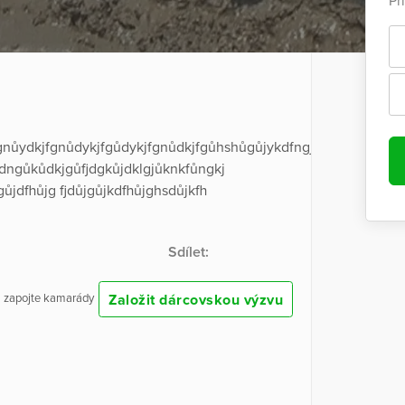
Př
fgnůydkjfgnůdykjfgůdykjfgnůdkjfgůhshůgůjykdfngjdfn
sdngůkůdkjgůfjdgkůjdklgjůknkfůngkj
ůjdfhůjg fjdůjgůjkdfhůjghsdůjkfh
Sdílet:
Založit dárcovskou výzvu
 a zapojte kamarády