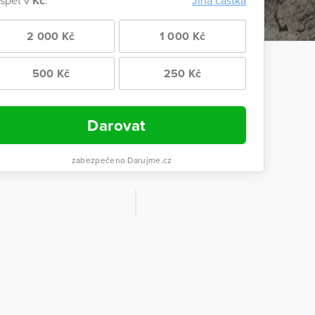
ispět v
Kč
:
Jiná částka
2 000 Kč
1 000 Kč
500 Kč
250 Kč
Darovat
zabezpečeno Darujme.cz