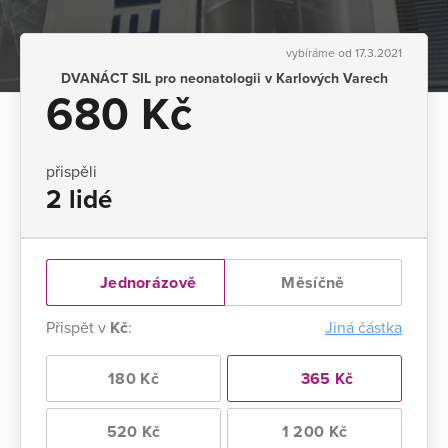
vybíráme od 17.3.2021
DVANÁCT SIL pro neonatologii v Karlových Varech
680 Kč
přispěli
2 lidé
Jednorázově
Měsíčně
Přispět v
Kč
:
Jiná částka
180 Kč
365 Kč
520 Kč
1 200 Kč