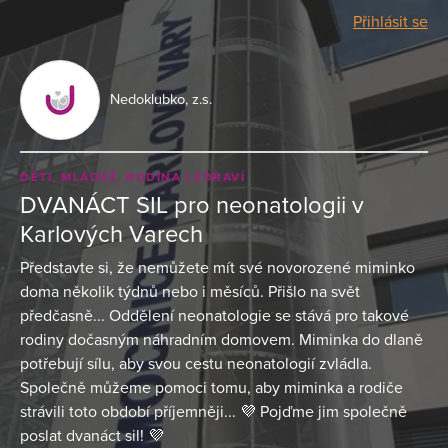
Přihlásit se
Nedoklubko, z.s.
DĚTI, MLÁDEŽ, RODINA
ZDRAVÍ
DVANÁCT SIL pro neonatologii v
Karlových Varech
Představte si, že nemůžete mít své novorozené miminko
doma několik týdnů nebo i měsíců. Přišlo na svět
předčasně... Oddělení neonatologie se stává pro takové
rodiny dočasným náhradním domovem. Miminka do dlaně
potřebují sílu, aby svou cestu neonatologií zvládla.
Společně můžeme pomoci tomu, aby miminka a rodiče
strávili toto období příjemněji... 💜 Pojďme jim společně
poslat dvanáct sil! 💜