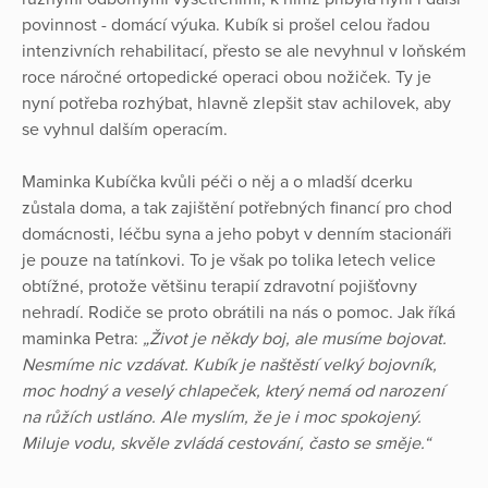
povinnost - domácí výuka. Kubík si prošel celou řadou
intenzivních rehabilitací, přesto se ale nevyhnul v loňském
roce náročné ortopedické operaci obou nožiček. Ty je
nyní potřeba rozhýbat, hlavně zlepšit stav achilovek, aby
se vyhnul dalším operacím.
Maminka Kubíčka kvůli péči o něj a o mladší dcerku
zůstala doma, a tak zajištění potřebných financí pro chod
domácnosti, léčbu syna a jeho pobyt v denním stacionáři
je pouze na tatínkovi. To je však po tolika letech velice
obtížné, protože většinu terapií zdravotní pojišťovny
nehradí. Rodiče se proto obrátili na nás o pomoc. Jak říká
maminka Petra:
„Život je někdy boj, ale musíme bojovat.
Nesmíme nic vzdávat. Kubík je naštěstí velký bojovník,
moc hodný a veselý chlapeček, který nemá od narození
na růžích ustláno. Ale myslím, že je i moc spokojený.
Miluje vodu, skvěle zvládá cestování, často se směje.“