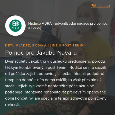
Přihlásit se
Nadace ADRA - adventistická nadace pro pomoc
a rozvoj
DĚTI, MLÁDEŽ, RODINA
LIDÉ S POSTIŽENÍM
Pomoc pro Jakuba Navaru
Dvanáctiletý Jakub trpí v důsledku předčasného porodu
těžkým kombinovaným postižením. Rodiče se mu snažili
od počátku zajistit odpovídající léčbu, hledali podpůrné
terapie a denně s ním doma cvičili; to však přestalo už
stačit. Jejich syn kromě nepřetržité péče aktuálně
potřebuje intenzivně rehabilitovat především operované
dolní končetiny, ale speciální terapii zdravotní pojišťovny
nehradí.