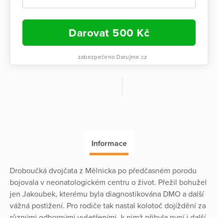
Darovat
500
Kč
zabezpečeno Darujme.cz
Informace
Droboučká dvojčata z Mělnicka po předčasném porodu
bojovala v neonatologickém centru o život. Přežil bohužel
jen Jakoubek, kterému byla diagnostikována DMO a další
vážná postižení. Pro rodiče tak nastal kolotoč dojíždění za
různými odbornými vyšetřeními, k nimž přibyla nyní i další