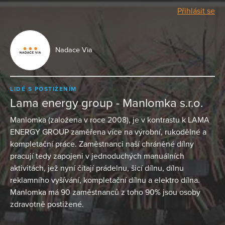
Přihlásit se
Nadace Via
LIDÉ S POSTIŽENÍM
Lama energy group - Manlomka s.r.o.
Manlomka (založena v roce 2008), je v kontrastu k LAMA
ENERGY GROUP zaměřena více na výrobní, rukodělné a
kompletační práce. Zaměstnanci naší chráněné dílny
pracují tedy zapojeni v jednoduchých manuálních
aktivitách, jež nyní čítají prádelnu, šicí dílnu, dílnu
reklamního vyšívání, kompletační dílnu a elektro dílna.
Manlomka má 90 zaměstnanců z toho 90% jsou osoby
zdravotně postižené.