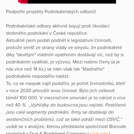
Podpořte projekty Podnikatelských odborů!
Podnikatelské odbory aktivně bojují proti likvidaci
drobného podnikání v České republice.
Aktuálně jsem podali podnět k legislativní činnosti,
protože smršť ze strany vlády ve smyslu, že podnikatelé
díky "skvělým" vládním opatřením dostávají víc, než by si
podnikáním vydělali, je výzvou. Mezi našimi členy (a je
nás více než 14 tis.) se nám však tak "šťastného"
podnikatele nepodařilo nalézt.
To, co se naopak najít podařilo, je počet živnostníků, kteří
v roce 2020 přerušili svou činnost. Bylo jich celkově
téměř 100 000. V meziročním srovnání je to nárůst o více
než 40
%. „Vyhlídky do budoucna jsou nejisté. Postižené
jsou celé segmenty podnikání, firmy se dostávají do
existenčních problémů, což se také odráží mezi OSVČ,“
uvádí se v analýze, kterou představila společnost Bisnode
společně s Dun & Bradstreet Company (
více zde
).