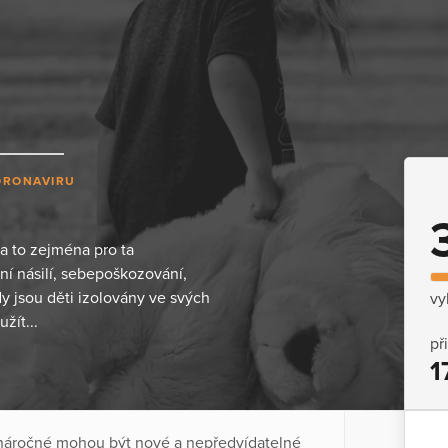
ORONAVIRU
a to zejména pro ta
ní násilí, sebepoškozování,
 jsou děti izolovány ve svých
vy
žít...
př
1
k náročné mohou být nové a nepředvídatelné