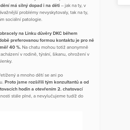
dění má silný dopad i na děti
– jak na ty, v
važnější problémy nevyskytovaly, tak na ty,
m sociální patologie.
 obracely na Linku důvěry DKC během
odobě preferovanou formou kontaktu je pro ně
éměř 40 %.
Na chatu mohou totiž anonymně
 zacházení v rodině, týrání, šikanu, ohrožení v
lenky.
řetížený a mnoho dětí se ani po
du.
Proto jsme rozšířili tým konzultantů a od
tovacích hodin a otevřením 2. chatovací
tnosti stále plné, a nevylučujeme tudíž do