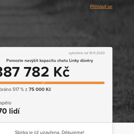
Přihlásit se
vybíráme od 16.11.2020
Pomozte navýšit kapacitu chatu Linky důvěry
387 782 Kč
bráno 517 % z
75 000 Kč
ispělo
70 lidí
Sbírka je již uzavřena. Děkujeme!