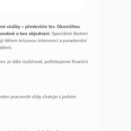
dné služby – především tzv. Okamžitou
8 osobně a bez objednání
. Speciálně školení
ují dětem krizovou intervenci a poradenství
tření.
v. je dále rozšiřovat, potřebujeme finanční
jeden pracovník vždy chatuje s jedním