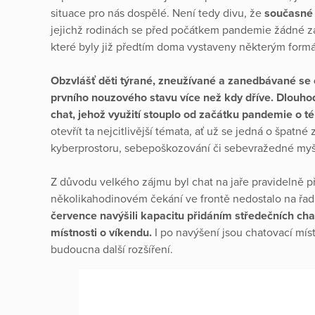
situace pro nás dospělé. Není tedy divu, že
současné 
jejichž rodinách se před počátkem pandemie žádné zá
které byly již předtím doma vystaveny některým formá
Obzvlášť děti týrané, zneužívané a zanedbávané se
prvního nouzového stavu více než kdy dříve. Dlouh
chat, jehož využití stouplo od začátku pandemie o t
otevřít ta nejcitlivější témata, ať už se jedná o špatné
kyberprostoru, sebepoškozování či sebevražedné myš
Z důvodu velkého zájmu byl chat na jaře pravidelně p
několikahodinovém čekání ve frontě nedostalo na řa
července navýšili kapacitu přidáním středečních cha
místnosti o víkendu.
I po navýšení jsou chatovací mís
budoucna další rozšíření.