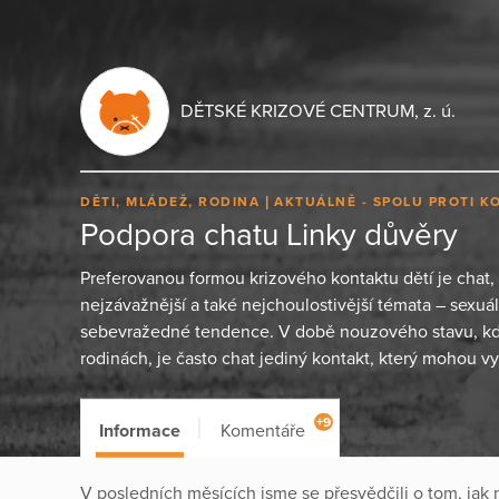
DĚTSKÉ KRIZOVÉ CENTRUM, z. ú.
DĚTI, MLÁDEŽ, RODINA
AKTUÁLNĚ - SPOLU PROTI K
Podpora chatu Linky důvěry
Preferovanou formou krizového kontaktu dětí je chat, 
nejzávažnější a také nejchoulostivější témata – sexuál
sebevražedné tendence. V době nouzového stavu, kdy
rodinách, je často chat jediný kontakt, který mohou vyu
+9
Informace
Komentáře
V posledních měsících jsme se přesvědčili o tom, ja