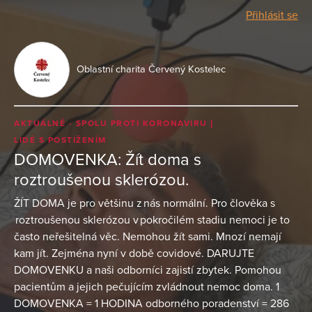
Přihlásit se
Oblastní charita Červený Kostelec
AKTUÁLNĚ - SPOLU PROTI KORONAVIRU
LIDÉ S POSTIŽENÍM
DOMOVENKA: Žít doma s
roztroušenou sklerózou.
ŽÍT DOMA je pro většinu z nás normální. Pro člověka s
roztroušenou sklerózou v pokročilém stadiu nemoci je to
často neřešitelná věc. Nemohou žít sami. Mnozí nemají
kam jít. Zejména nyní v době covidové. DARUJTE
DOMOVENKU a naši odborníci zajistí zbytek. Pomohou
pacientům a jejich pečujícím zvládnout nemoc doma. 1
DOMOVENKA = 1 HODINA odborného poradenství = 286