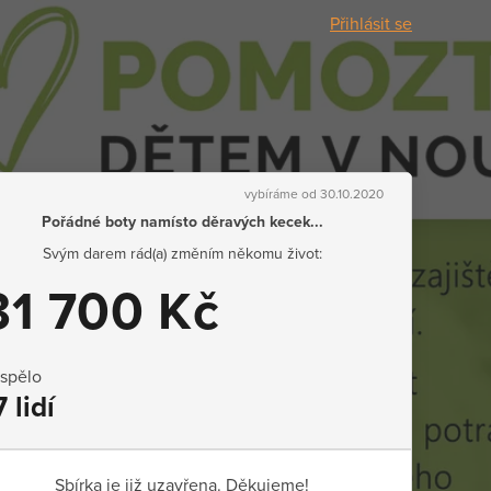
Přihlásit se
vybíráme od 30.10.2020
Pořádné boty namísto děravých kecek...
Svým darem rád(a) změním někomu život:
31 700 Kč
ispělo
7 lidí
Sbírka je již uzavřena. Děkujeme!