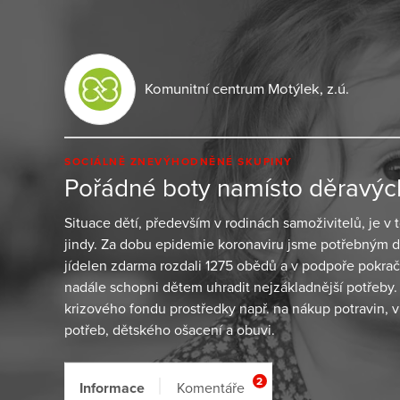
Komunitní centrum Motýlek, z.ú.
SOCIÁLNĚ ZNEVÝHODNĚNÉ SKUPINY
Pořádné boty namísto děravýc
Situace dětí, především v rodinách samoživitelů, je v 
jindy. Za dobu epidemie koronaviru jsme potřebným 
jídelen zdarma rozdali 1275 obědů a v podpoře pokrač
nadále schopni dětem uhradit nejzákladnější potřeby. 
krizového fondu prostředky např. na nákup potravin, v
potřeb, dětského ošacení a obuvi.
2
Informace
Komentáře