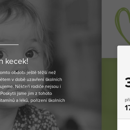
h kecek!
tomto období ještě těžší než
dětem v době uzavření školních
ujeme. Někteří rodiče nejsou i
Poskytli jsme jim z tohoto
př
itamínů a léků, pořízení školních
1