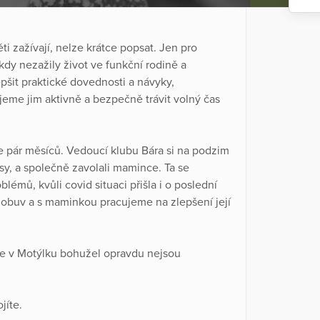
ěti zažívají, nelze krátce popsat. Jen pro
dy nezažily život ve funkční rodině a
it praktické dovednosti a návyky,
eme jim aktivně a bezpečně trávit volný čas
ve pár měsíců. Vedoucí klubu Bára si na podzim
y, a společně zavolali mamince. Ta se
lémů, kvůli covid situaci přišla i o poslední
 obuv a s maminkou pracujeme na zlepšení její
ale v Motýlku bohužel opravdu nejsou
jíte.