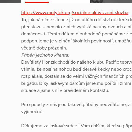
https://www.motylek.org/socialne-aktivizacni-sluzba
To, jak náročné situace již od útlého dětství některé d
představu – nemálo z nich vyrůstá na ubytovnách a nik
domácnosti. Těmto dětem dlouhodobě pomáháme zlepš
podporujeme je v plnění školních povinností, umožňuj
včetně doby prázdnin.
Příběh jednoho klienta:
Devítiletý Honzík chodí do našeho klubu Pacific tepr
všimla, že nosí na nohou buď děravé kecky nebo crocs
rozplakala, dostala se do velmi vážných finančních prob
brigádu. Díky laskavým dárcům jsme mu pořídili zimní
situace a jsme s ní v pravidelném kontaktu.
Pro spousty z nás jsou takové příběhy neuvěřitelné, 
výjimečné.
Děkujeme za laskavé srdce i Vám dalším, kteří se připo