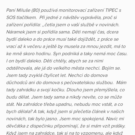
Paní Miluše (80) používá monitorovací zařízení TIPEC s
SOS tlačítkem. Při jedné z návštěv vyprávěla, proč si
zařízení pořídila: ,,četla jsem o vaší službě v novinách.
Náramek jsem si pořídila sama. Děti nemají čas, dcera
bydlí daleko a do práce musí také dojíždět, z práce se
vrací až k večeru a ještě by musela za mnou jezdit, má to
ke mně skoro hodinu. Syn podniká a taky nemá moc času.
I on bydlí daleko. Děti chtěly, abych se za nimi
odstěhovala, ale já do velkého města nechci. Bojím se.
Jsem tady zvyklá čtyřicet let. Nechci do domova
důchodců ani do domova s pečovatelskou službou. Mám
tady zahrádku a svojí kočku. Dlouho jsem přemýšlela, co
budu dělat. Jsem tady sama a nikdy nevíte, co se může
stát. Na zahrádce třeba upadnu, nebudu moc vstát, a co
bych dělala? A tak, když jsem si přečetla článek v našich
novinách, tak bylo jasno. Jsem moc spokojená. Navíc mi
děvčátka z dispečinku připomínají, že si mám vzít prášky.
Když jsem na zahrádce, tak si na to vzpomenu, ale když