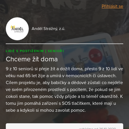
Přihlásit se
Anděl Strážný, z.ú.
LIDÉ S POSTIŽENÍM
SENIOŘI
Chceme žít doma
9 z 10 seniorů si přeje žít a dožít doma, přesto 9 z 10 lidí ve
věku nad 65 let žije a umírá v nemocnicích či ústavech.
Cílem projektu je, aby babičky a dědové zůstali co nejdéle
ve svém přirozeném prostředí s pocitem, že pokud se jim
cokoli stane, tak pomoc vždy přijde a to téměř okamžitě. K
tomu jim pomáhá zařízení s SOS tlačítkem, které mají u
sebe a kdykoli si mohou zavolat pomoc.
vybíráme od 26.10.2020