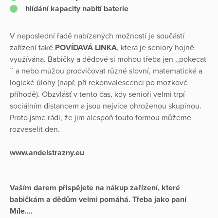
hlídání kapacity nabití baterie
V neposlední řadě nabízených možností je součástí
zařízení také
POVÍDAVÁ LINKA
, která je seniory hojně
využívána. Babičky a dědové si mohou třeba jen ,,pokecat
´´ a nebo můžou procvičovat různé slovní, matematické a
logické úlohy (např. při rekonvalescenci po mozkové
příhodě). Obzvlášť v tento čas, kdy senioři velmi trpí
sociálním distancem a jsou nejvíce ohroženou skupinou.
Proto jsme rádi, že jim alespoň touto formou můžeme
rozveselit den.
www.andelstrazny.eu
Vaším darem přispějete na nákup zařízení, které
babičkám a dědům velmi pomáhá. Třeba jako paní
Míle....