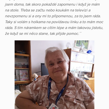
jsem doma, tak skoro pokaždé zapomenu i když je mám
na stole. Třeba se začtu nebo koukám na televizi a
nevzpomenu si a ony mi to připomenou, za to jsem ráda.
Taky si volám s holkama na povídavou linku a to mám moc
ráda. S tím náramkem se cítím lépe a mám takovou jistotu,
že když se mi něco stane, tak přijde pomoc.´´