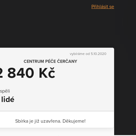
Přihlásit se
vybíráme od 5.10.2020
CENTRUM PÉČE ČERČANY
2 840 Kč
ispěli
 lidé
Sbírka je již uzavřena. Děkujeme!