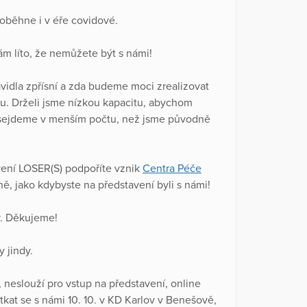
oběhne i v éře covidové.
ám líto, že nemůžete být s námi!
avidla zpřísní a zda budeme moci zrealizovat
ku. Drželi jsme nízkou kapacitu, abychom
át sejdeme v menším počtu, než jsme původně
vení LOSER(S) podpoříte vznik
Centra Péče
, jako kdybyste na představení byli s námi!
y. Děkujeme!
y jindy.
 neslouží pro vstup na představení, online
kat se s námi 10. 10. v KD Karlov v Benešově,