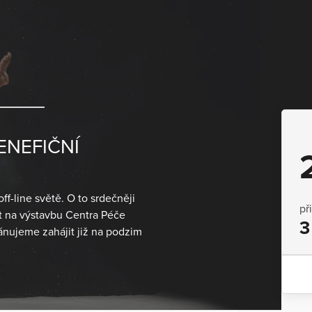
ENEFIČNÍ
f-line světě. O to srdečněji
př
t na výstavbu Centra Péče
3
ánujeme zahájit již na podzim