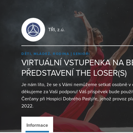
TŘI, z.ú.
DĚTI, MLÁDEŽ, RODINA
SENIOŘI
VIRTUÁLNÍ VSTUPENKA NA B
PŘEDSTAVENÍ THE LOSER(S)
Je nám líto, že se s Vámi nemůžeme setkat osobně v of
děkujeme za Vaši podporu! Váš příspěvek bude použi
Čerčany při Hospici Dobrého Pastýře, jehož provoz pl
2022.
Informace