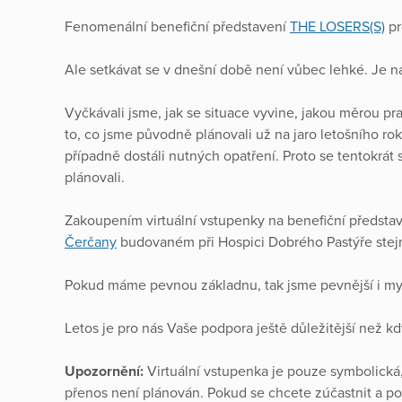
Fenomenální benefiční představení
THE LOSERS(S)
pr
Ale setkávat se v dnešní době není vůbec lehké. Je n
Vyčkávali jsme, jak se situace vyvine, jakou měrou pr
to, co jsme původně plánovali už na jaro letošního ro
případně dostáli nutných opatření. Proto se tentokr
plánovali.
Zakoupením virtuální vstupenky na benefiční předsta
Čerčany
budovaném při Hospici Dobrého Pastýře stejně
Pokud máme pevnou základnu, tak jsme pevnější i m
Letos je pro nás Vaše podpora ještě důležitější než kd
Upozornění:
Virtuální vstupenka je pouze symbolická,
přenos není plánován. Pokud se chcete zúčastnit a pot