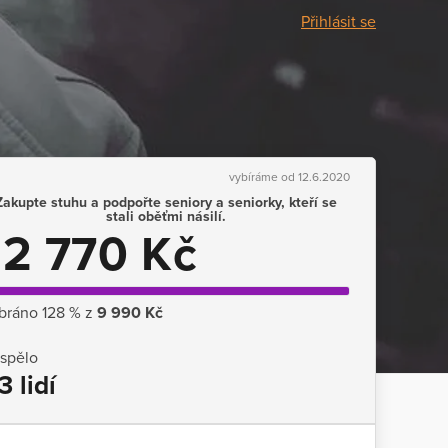
Přihlásit se
vybíráme od 12.6.2020
Zakupte stuhu a podpořte seniory a seniorky, kteří se
stali oběťmi násilí.
12 770 Kč
bráno 128 % z
9 990 Kč
ispělo
3 lidí