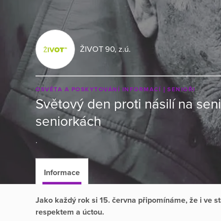
ŽIVOT 90, z.ú.
OSVĚTA A POSKYTOVÁNÍ INFORMACÍ
SENIOŘI
Světový den proti násilí na sen
seniorkách
.
Informace
Jako každý rok si 15. června připomínáme, že i ve stá
respektem a úctou.