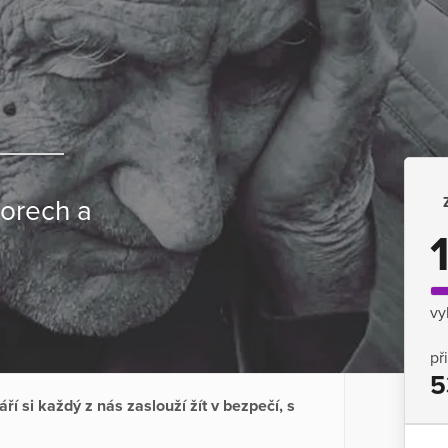
iorech a
vy
př
5
ří si každý z nás zaslouží žít v bezpečí, s