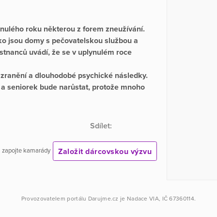
minulého roku některou z forem zneužívání.
jako jsou domy s pečovatelskou službou a
stnanců uvádí, že se v uplynulém roce
á zranění a dlouhodobé psychické následky.
 a seniorek bude narůstat, protože mnoho
Sdílet:
Založit dárcovskou výzvu
 a zapojte kamarády
Provozovatelem portálu
Darujme.cz
je
Nadace VIA
, IČ 67360114.