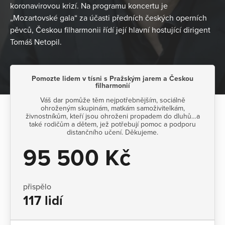
koronavirovou krizí. Na programu koncertu je
„Mozartovské gala“ za účasti předních českých operních
pěvců, Českou filharmonii řídí její hlavní hostující dirigent
Tomáš Netopil.
Pomozte lidem v tísni s Pražským jarem a Českou
filharmonií
Váš dar pomůže těm nejpotřebnějším, sociálně
ohroženým skupinám, matkám samoživitelkám,
živnostníkům, kteří jsou ohroženi propadem do dluhů…a
také rodičům a dětem, jež potřebují pomoc a podporu
distančního učení. Děkujeme.
95 500 Kč
přispělo
117 lidí