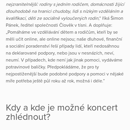
nejzranitelnější: rodiny s jedním rodičem, domácnosti žijící
dlouhodobě na hranici chudoby, lidi s nízkým vzděláním a
kvalifikací, děti ze sociálně vyloučených rodin
,“ říká Šimon
Pánek, ředitel společnosti Člověk v tísni. A doplňuje:
„Pomáháme ve vzdělávání dětem a rodičům, kteří by se
měli učit online, ale online nejsou; naše dluhové, finanční
a sociální poradenství řeší případy lidí, kteří nedosáhnou
na deklarované podpory, nebo jsou v nesnázích, neví,
neumí. V případech, kde není jak jinak pomoci, vydáváme
potravinové balíčky. Předpokládáme, že pro ty
nejpostiženější bude podobné podpory a pomoci v nějaké
míře potřeba ještě půl roku až rok, možná i déle.”
Kdy a kde je možné koncert
zhlédnout?