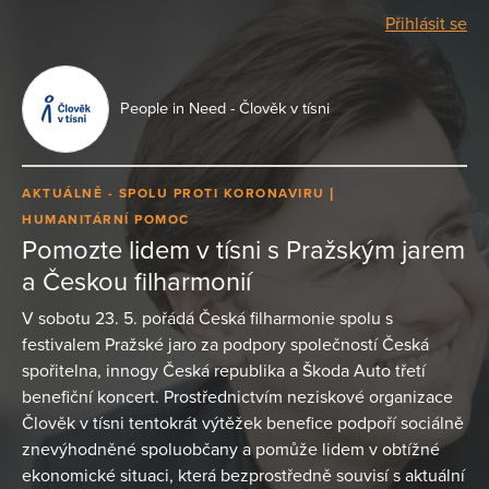
Přihlásit se
People in Need - Člověk v tísni
AKTUÁLNĚ - SPOLU PROTI KORONAVIRU
HUMANITÁRNÍ POMOC
Pomozte lidem v tísni s Pražským jarem
a Českou filharmonií
V sobotu 23. 5. pořádá Česká filharmonie spolu s
festivalem Pražské jaro za podpory společností Česká
spořitelna, innogy Česká republika a Škoda Auto třetí
benefiční koncert. Prostřednictvím neziskové organizace
Člověk v tísni tentokrát výtěžek benefice podpoří sociálně
znevýhodněné spoluobčany a pomůže lidem v obtížné
ekonomické situaci, která bezprostředně souvisí s aktuální