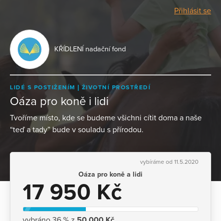
Přihlásit se
KŘÍDLENÍ nadační fond
LIDÉ S POSTIŽENÍM
ŽIVOTNÍ PROSTŘEDÍ
Oáza pro koně i lidi
Tvoříme místo, kde se budeme všichni cítit doma a naše
“teď a tady” bude v souladu s přírodou.
vybíráme od 11.5.2020
Oáza pro koně a lidi
17 950 Kč
vybráno 36 % z
50 000 Kč