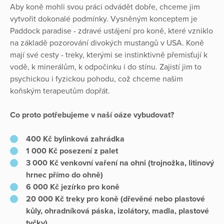
Aby koně mohli svou práci odvádět dobře, chceme jim
vytvořit dokonalé podmínky. Vysněným konceptem je
Paddock paradise - zdravé ustájení pro koně, které vzniklo
na základě pozorování divokých mustangů v USA. Koně
mají své cesty - treky, kterými se instinktivně přemisťují k
vodě, k minerálům, k odpočinku i do stínu. Zajistí jim to
psychickou i fyzickou pohodu, což chceme našim
koňským terapeutům dopřát.
Co proto potřebujeme v naší oáze vybudovat?
400 Kč bylinková zahrádka
1 000 Kč posezení z palet
3 000 Kč venkovní vaření na ohni (trojnožka, litinový
hrnec přímo do ohně)
6 000 Kč jezírko pro koně
20 000 Kč treky pro koně (dřevěné nebo plastové
kůly, ohradníková páska, izolátory, madla, plastové
tyčky)