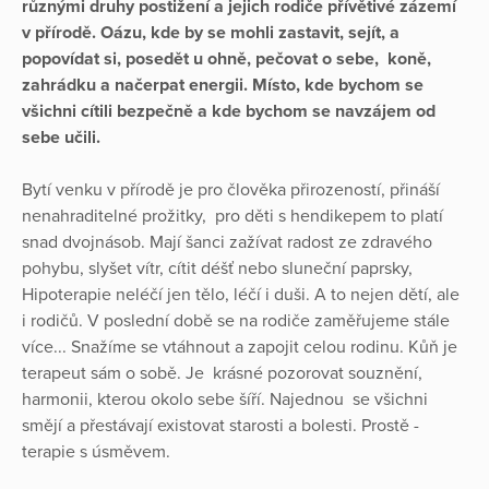
různými druhy postižení a jejich rodiče přívětivé zázemí
v přírodě. Oázu, kde by se mohli zastavit, sejít, a
popovídat si, posedět u ohně, pečovat o sebe, koně,
zahrádku a načerpat energii. Místo, kde bychom se
všichni cítili bezpečně a kde bychom se navzájem od
sebe učili.
Bytí venku v přírodě je pro člověka přirozeností, přináší
nenahraditelné prožitky, pro děti s hendikepem to platí
snad dvojnásob. Mají šanci zažívat radost ze zdravého
pohybu, slyšet vítr, cítit déšť nebo sluneční paprsky,
Hipoterapie neléčí jen tělo, léčí i duši. A to nejen dětí, ale
i rodičů. V poslední době se na rodiče zaměřujeme stále
více... Snažíme se vtáhnout a zapojit celou rodinu. Kůň je
terapeut sám o sobě. Je krásné pozorovat souznění,
harmonii, kterou okolo sebe šíří. Najednou se všichni
smějí a přestávají existovat starosti a bolesti. Prostě -
terapie s úsměvem.