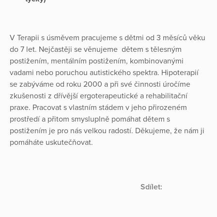
V Terapii s úsměvem pracujeme s dětmi od 3 měsíců věku
do 7 let. Nejčastěji se věnujeme dětem s tělesným
postižením, mentálním postižením, kombinovanými
vadami nebo poruchou autistického spektra. Hipoterapií
se zabýváme od roku 2000 a při své činnosti úročíme
zkušenosti z dřívější ergoterapeutické a rehabilitační
praxe. Pracovat s vlastním stádem v jeho přirozeném
prostředí a přitom smysluplně pomáhat dětem s
postižením je pro nás velkou radostí. Děkujeme, že nám ji
pomáháte uskutečňovat.
Sdílet: