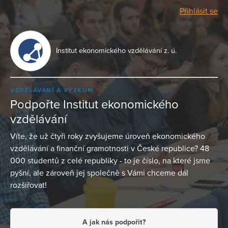
Přihlásit se
Institut ekonomického vzdělávání z. ú.
VZDĚLÁVÁNÍ A VÝZKUM
Podpořte Institut ekonomického
vzdělávání
Víte, že už čtyři roky zvyšujeme úroveň ekonomického
vzdělávání a finanční gramotnosti v České republice? 48
000 studentů z celé republiky - to je číslo, na které jsme
pyšní, ale zároveň jej společně s Vámi chceme dál
rozšiřovat!
A jak nás podpořit?