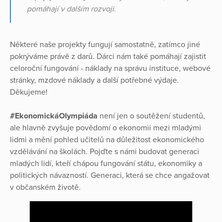
pomáhají v dalším rozvoji.
Některé naše projekty fungují samostatně, zatímco jiné
pokrýváme právě z darů. Dárci nám také pomáhají zajistit
celoroční fungování - náklady na správu instituce, webové
stránky, mzdové náklady a další potřebné výdaje.
Děkujeme!
#EkonomickáOlympiáda
není jen o soutěžení studentů,
ale hlavně zvyšuje povědomí o ekonomii mezi mladými
lidmi a mění pohled učitelů na důležitost ekonomického
vzdělávání na školách. Pojďte s námi budovat generaci
mladých lidí, kteří chápou fungování státu, ekonomiky a
politických návazností. Generaci, která se chce angažovat
v občanském životě.