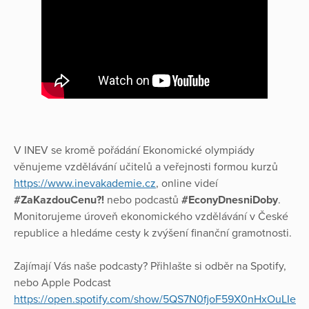
V INEV se kromě pořádání Ekonomické olympiády
věnujeme vzdělávání učitelů a veřejnosti formou kurzů
https://www.inevakademie.cz
, online videí
#ZaKazdouCenu?!
nebo podcastů
#EconyDnesniDoby
.
Monitorujeme úroveň ekonomického vzdělávání v České
republice a hledáme cesty k zvýšení finanční gramotnosti.
Zajímají Vás naše podcasty? Přihlašte si odběr na Spotify,
nebo Apple Podcast
https://open.spotify.com/show/5QS7N0fjoF59X0nHxOuLIe