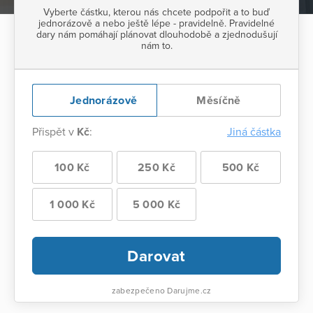
Vyberte částku, kterou nás chcete podpořit a to buď
jednorázově a nebo ještě lépe - pravidelně. Pravidelné
dary nám pomáhají plánovat dlouhodobě a zjednodušují
nám to.
Jednorázově
Měsíčně
Přispět v
Kč
:
Jiná částka
100 Kč
250 Kč
500 Kč
1 000 Kč
5 000 Kč
Darovat
zabezpečeno Darujme.cz