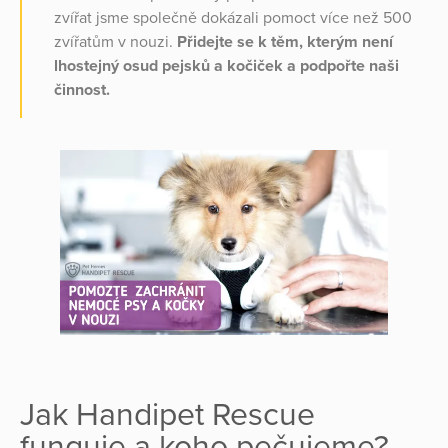
zvířat jsme společně dokázali pomoct více než 500
zvířatům v nouzi.
Přidejte se k těm, kterým není
lhostejný osud pejsků a kočiček a podpořte naši
činnost.
Jak Handipet Rescue
funguje a koho pečujeme?