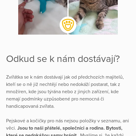
Odkud se k nám dostávají?
Zvířátka se k nám dostávají jak od předchozích majitelů,
kteří se o ně již nechtějí nebo nedokáží postarat, tak z
množíren, kde jsou týrána nebo z jiných zařízení, kde
nemají podmínky uzpůsobené pro nemocná či
handicapovaná zvířata.
Pejskové a kočičky pro nás nejsou položky v seznamu, ani
věci.
Jsou to naši přátelé, společníci a rodina. Bytosti,
které se nedokážou samy bránit
. Myslíme si, že každý