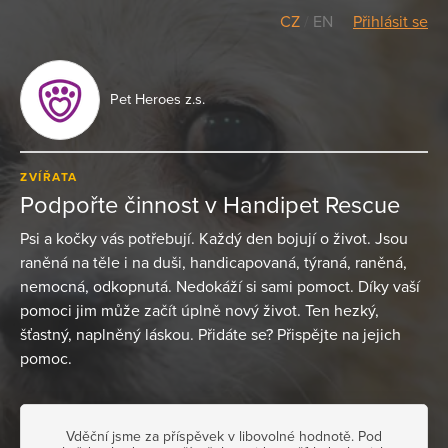
CZ
/
EN
Přihlásit se
Pet Heroes z.s.
ZVÍŘATA
Podpořte činnost v Handipet Rescue
Psi a kočky vás potřebují. Každý den bojují o život. Jsou
raněná na těle i na duši, handicapovaná, týraná, raněná,
nemocná, odkopnutá. Nedokáží si sami pomoct. Díky vaší
pomoci jim může začít úplně nový život. Ten hezký,
šťastný, naplněný láskou. Přidáte se? Přispějte na jejich
pomoc.
Vděční jsme za příspěvek v libovolné hodnotě. Pod