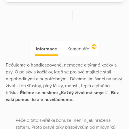
+9
Informace
Komentáře
Pečujeme o handicapované, nemocné a týrané kočky a
psy. O pejsky a kočičky, kteří se pro své majitele stali
nepohodlnými a nepotřebnými. Dáváme jim šanci na nový
život - ten šťastný, plný lásky, radosti, tepla a plného
bříška.
Řídíme se heslem: „Každý život má smysl.“ Bez
vaší pomoci to ale nezvládneme.
Péče o tato zvířátka bohužel není nijak hrazená
státem. Proto právě díky příspěvkům od milovníků