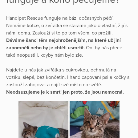
Handipet Rescue funguje na bázi dočasných péčí.
Nemáme kotce, o zvířátka se staráme jako o vlastní, žijí s
námi doma. Zaslouží si to po tom všem, co prožili.
Dáváme šanci těm nejohroženějším, na které už jiní
zapomněli nebo by je chtěli usmrtit.
Oni by nás přece
také neopustili, kdyby nám bylo zle.
Najdete u nás jak zvířátka s cukrovkou, ochrnutá na
vozíku, slepá, bez končetin. I handicapovaní psi a kočky si
zaslouží zabojovat a najít své místo na světě.
Neodsuzujeme je k smrti jen proto, že jsou nemocná.