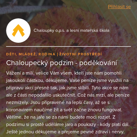
Přihlásit se
Chaloupky o.p.s. a lesní mateřská škola
DĚTI, MLÁDEŽ, RODINA
ŽIVOTNÍ PROSTŘEDÍ
Chaloupecký podzim - poděkování
Vážení a milí, velice Vám všem, kteří jste nám pomohli
jakoukoli částkou, děkujeme. Vaše peníze jsme využili na
přípravu akcí přesně tak, jak jsme slíbili. Tyto akce se nám
ale z části nepodařilo uskutečnit. Což nás mrzí, ale peníze
nezmizely. Jsou připravené na lepší časy, až se s
koronavirem naučíme žít a svět začne znovu fungovat.
Věříme, že na jaře se za námi budete moci rozjet. Z
podzimu si prostě uděláme jaro a poukazy - kódy platí dál.
Ještě jednou děkujeme a přejeme pevné zdraví i nervy.