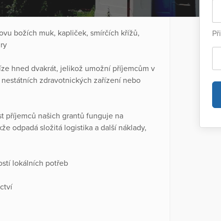
božích muk, kapliček, smírčích křížů,
Př
ry
 hned dvakrát, jelikož umožní příjemcům v
z nestátních zdravotnických zařízení nebo
 příjemců našich grantů funguje na
že odpadá složitá logistika a další náklady,
stí lokálních potřeb
ctví