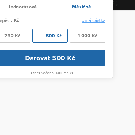
Jednorázově
Měsíčně
ispět v
Kč
:
Jiná částka
250 Kč
500 Kč
1 000 Kč
Darovat
500
Kč
zabezpečeno Darujme.cz