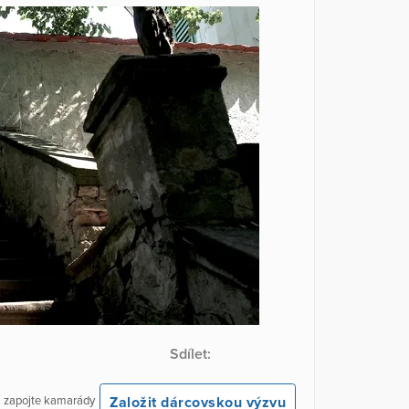
Sdílet:
Založit dárcovskou výzvu
 a zapojte kamarády