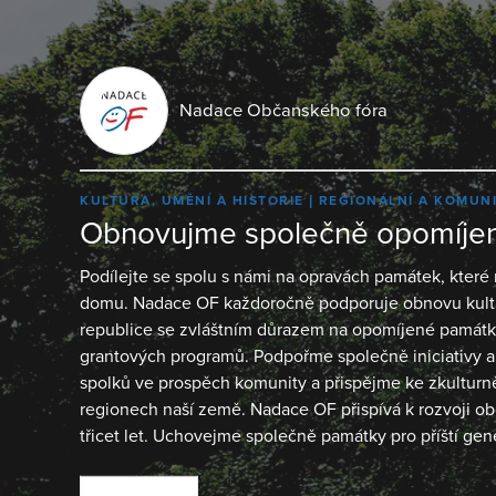
Nadace Občanského fóra
KULTURA, UMĚNÍ A HISTORIE
REGIONÁLNÍ A KOMUN
Obnovujme společně opomíje
Podílejte se spolu s námi na opravách památek, kter
domu. Nadace OF každoročně podporuje obnovu kultu
republice se zvláštním důrazem na opomíjené památk
grantových programů. Podpořme společně iniciativy ak
spolků ve prospěch komunity a přispějme ke zkulturně
regionech naší země. Nadace OF přispívá k rozvoji ob
třicet let. Uchovejme společně památky pro příští ge