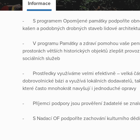
Informace
- S programem Opomíjené památky podpoříte obnovu 
kašen a podobných drobných staveb lidové architektu
- V programu Památky a zdraví pomohou vaše peníze
prostorách větších historických objektů zlepšit provo
sociálních služeb
- Prostředky využíváme velmi efektivně – velká část
dobrovolnické bázi a využívá lokálních dodavatelů, tak
které často mnohokrát navyšují i jednoduché opravy
- Příjemci podpory jsou prověření žadatelé se znalo
- S Nadací OF podpoříte zachování kulturního dědi