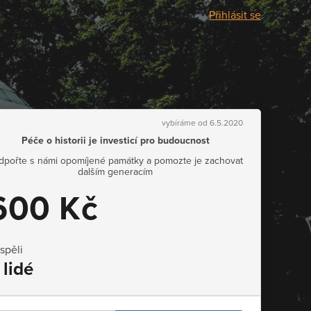
Přihlásit se
vybíráme od 6.5.2020
Péče o historii je investicí pro budoucnost
dpořte s námi opomíjené památky a pomozte je zachovat
dalším generacím
600 Kč
ispěli
 lidé