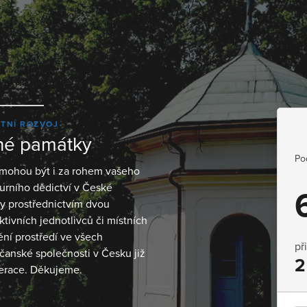
ITNÍ ROZVOJ
né památky
Po
é mohou být i za rohem vašeho
rního dědictví v České
y prostřednictvím dvou
tivních jednotlivců či místních
ní prostředí ve všech
př
čanské společnosti v Česku již
2
nerace. Děkujeme.