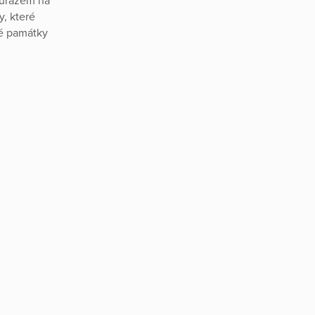
důrazem na
, které
né památky