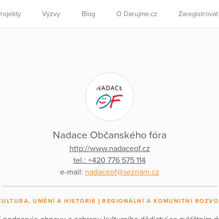
rojekty
Výzvy
Blog
O Darujme.cz
Zaregistrova
Nadace Občanského fóra
http://www.nadaceof.cz
tel.: +420 776 575 114
e-mail:
nadaceof@seznam.cz
KULTURA, UMĚNÍ A HISTORIE
REGIONÁLNÍ A KOMUNITNÍ ROZVO