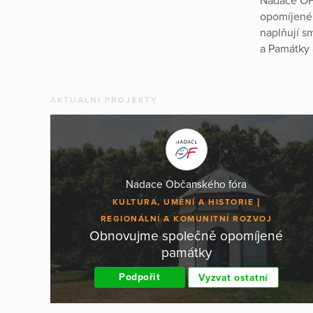
Nadace OF 
opomíjené 
naplňují s
a Památky 
AKTUÁLNÍ PROJEKTY
Nadace Občanského fóra
KULTURA, UMĚNÍ A HISTORIE
REGIONÁLNÍ A KOMUNITNÍ ROZVOJ
Obnovujme společně opomíjené
památky
Podpořit
Vyzvat ostatní