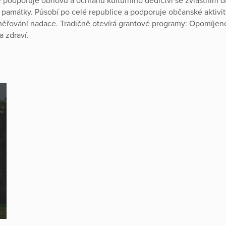
podporuje obnovu a ochranu kulturního dědictví se zvláštním 
památky. Působí po celé republice a podporuje občanské aktivity
měřování nadace. Tradičně otevírá grantové programy: Opomíje
a zdraví.