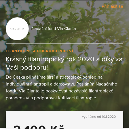
Přihlásit se
Nadační fond Via Clarita
FILANTROPIE A DOBROVOLNICTVÍ
Krásný filantropický rok 2020 a díky za
Vaši podporu!
Do Česka přinášíme širší a strategický pohled na
individuální filantropii a dárcovství. Posláním Nadačního
fondu Via Clarita je poskytovat nezávislé filantropické
poradenství a podporovat kultivaci filantropie.
vybíráme od 10.1.2020