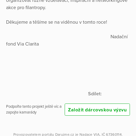
organizovat různé vzdělávací, inspirační a networkingové
akce pro filantropy.
Děkujeme a těšíme se na viděnou v tomto roce!
Nadační
fond Via Clarita
Sdílet:
Podpořte tento projekt ještě víc a
Založit dárcovskou výzvu
zapojte kamarády
Provozovatelem portálu
Darujme.cz
je
Nadace VIA
, IČ 67360114.