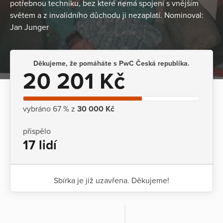
potřebnou techniku, bez které nemá spojení s vnějším
světem a z invalidního důchodu ji nezaplatí. Nominoval:
Jan Junger
Děkujeme, že pomáháte s PwC Česká republika.
20 201 Kč
vybráno 67 % z
30 000 Kč
přispělo
17 lidí
Sbírka je již uzavřena. Děkujeme!