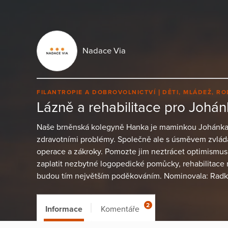
Nadace Via
FILANTROPIE A DOBROVOLNICTVÍ
DĚTI, MLÁDEŽ, RO
Lázně a rehabilitace pro Johá
Naše brněnská kolegyně Hanka je maminkou Johánka, 
zdravotními problémy. Společně ale s úsměvem zvládaj
operace a zákroky. Pomozte jim neztrácet optimismus
zaplatit nezbytné logopedické pomůcky, rehabilitace
budou tím největším poděkováním. Nominovala: Radk
2
Informace
Komentáře