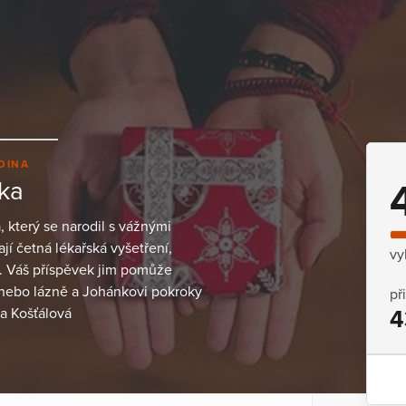
DINA
nka
který se narodil s vážnými
í četná lékařská vyšetření,
vy
. Váš příspěvek jim pomůže
 nebo lázně a Johánkovi pokroky
př
a Košťálová
4