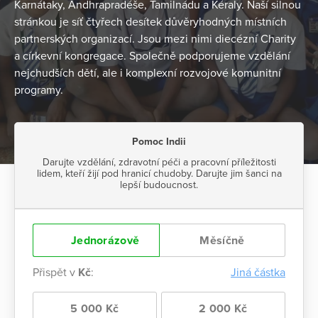
Karnátaky, Ándhrapradéše, Tamilnádu a Kéraly. Naší silnou
stránkou je síť čtyřech desítek důvěryhodných místních
partnerských organizací. Jsou mezi nimi diecézní Charity
a církevní kongregace. Společně podporujeme vzdělání
nejchudších dětí, ale i komplexní rozvojové komunitní
programy.
Pomoc Indii
Darujte vzdělání, zdravotní péči a pracovní příležitosti
lidem, kteří žijí pod hranicí chudoby. Darujte jim šanci na
lepší budoucnost.
Jednorázově
Měsíčně
Přispět v
Kč
:
Jiná částka
5 000 Kč
2 000 Kč