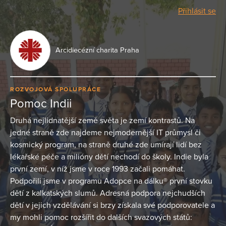
Přihlásit se
Arcidiecézní charita Praha
ROZVOJOVÁ SPOLUPRÁCE
Pomoc Indii
Druhá nejlidnatější země světa je zemí kontrastů. Na
jedné straně zde najdeme nejmodernější IT průmysl či
kosmický program, na straně druhé zde umírají lidí bez
lékařské péče a milióny dětí nechodí do školy. Indie byla
první zemí, v níž jsme v roce 1993 začali pomáhat.
Podpořili jsme v programu Adopce na dálku® první stovku
dětí z kalkatských slumů. Adresná podpora nejchudších
dětí v jejich vzdělávání si brzy získala své podporovatele a
my mohli pomoc rozšířit do dalších svazových států: