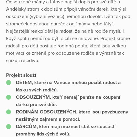
Odsouzené mámy a tátové napíší dopis pro své dítě a
Andělský strom k dopisům připojí vánoční dárek, který si
odsouzení (vybraní věznicí) nemohou dovolit. Děti tak pod
stromeček dostanou dáreček od "mámy nebo táty".
Nejčastější reakcí dětí je radost, že na ně rodiče myslí, i
když spolu nemůžou být, a cítí se milované. Projekt kromě
radosti pro děti posiluje rodinná pouta, která jsou velkou
motivací ke změně pro odsouzené rodiče a výrazně tak
snižují recidivu.
Projekt slouží
DĚTEM, které na Vánoce mohou pocítit radost a
lásku svých rodičů.
ODSOUZENÝM, kteří nemají peníze na koupení
dárku pro své dítě.
RODINÁM ODSOUZENÝCH, které jsou povzbuzeny
nezištným zájmem a pomocí.
DÁRCŮM, kteří mají možnost stát se součástí
proměny lidských životů.