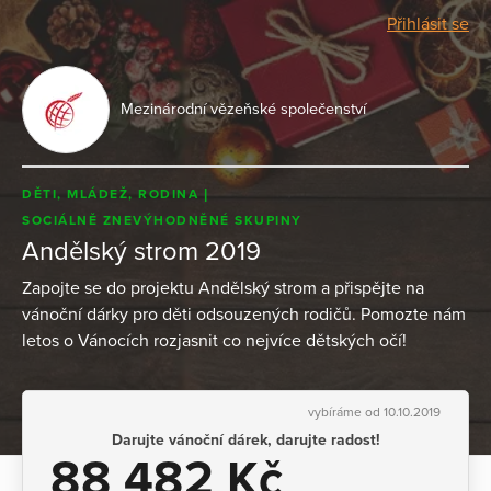
Přihlásit se
Mezinárodní vězeňské společenství
DĚTI, MLÁDEŽ, RODINA
SOCIÁLNĚ ZNEVÝHODNĚNÉ SKUPINY
Andělský strom 2019
Zapojte se do projektu Andělský strom a přispějte na
vánoční dárky pro děti odsouzených rodičů. Pomozte nám
letos o Vánocích rozjasnit co nejvíce dětských očí!
vybíráme od 10.10.2019
Darujte vánoční dárek, darujte radost!
88 482 Kč