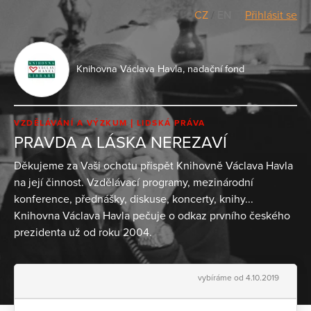
CZ
/
EN
Přihlásit se
Knihovna Václava Havla, nadační fond
VZDĚLÁVÁNÍ A VÝZKUM
LIDSKÁ PRÁVA
PRAVDA A LÁSKA NEREZAVÍ
Děkujeme za Vaši ochotu přispět Knihovně Václava Havla
na její činnost. Vzdělávací programy, mezinárodní
konference, přednášky, diskuse, koncerty, knihy...
Knihovna Václava Havla pečuje o odkaz prvního českého
prezidenta už od roku 2004.
vybíráme od 4.10.2019