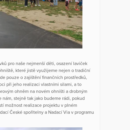
rvků pro naše nejmenší děti, osazení laviček
niště, které jistě využijeme nejen o tradiční
e pouze o zajištění finančních prostředků,
 při jeho realizaci vlastními silami, a to
borovým ohněm na novém ohništi a drobným
 nám, stejně tak jako budeme rádi, pokud
stí možnost realizace projektu v plném
dací České spořitelny a Nadací Via v programu