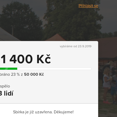
Přihlásit se
vybíráme od 23.9.2019
11 400 Kč
bráno 23 % z
50 000 Kč
ispělo
3 lidí
Sbírka je již uzavřena. Děkujeme!