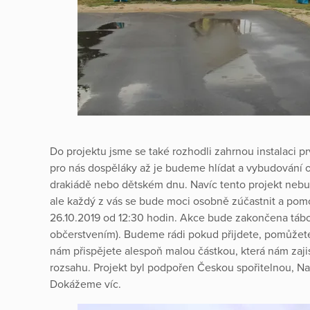
Do projektu jsme se také rozhodli zahrnou instalaci p
pro nás dospěláky až je budeme hlídat a vybudování oh
drakiádě nebo dětském dnu. Navíc tento projekt nebud
ale každý z vás se bude moci osobně zúčastnit a pomoci
26.10.2019 od 12:30 hodin. Akce bude zakončena tá
občerstvením). Budeme rádi pokud přijdete, pomůžete
nám přispějete alespoň malou částkou, která nám zaji
rozsahu. Projekt byl podpořen Českou spořitelnou, Na
Dokážeme víc.