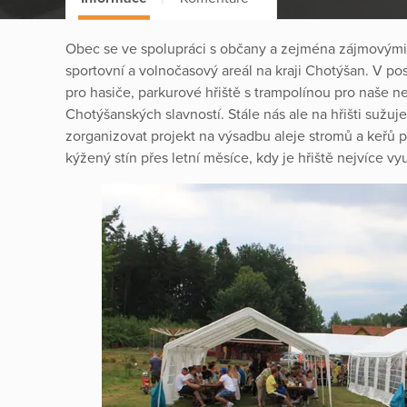
Obec se ve spolupráci s občany a zejména zájmovými 
sportovní a volnočasový areál na kraji Chotýšan. V po
pro hasiče, parkurové hřiště s trampolínou pro naše n
Chotýšanských slavností. Stále nás ale na hřišti sužuje
zorganizovat projekt na výsadbu aleje stromů a keřů 
kýžený stín přes letní měsíce, kdy je hřiště nejvíce vy