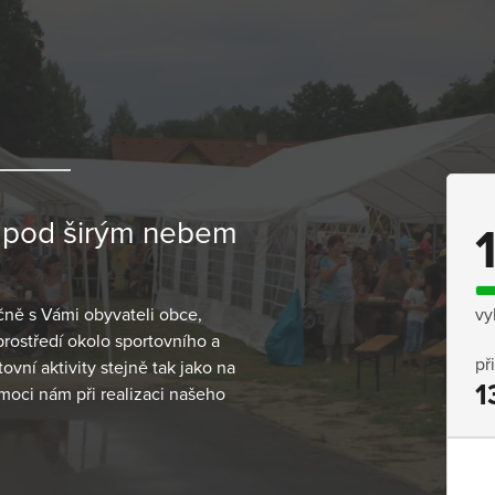
t pod širým nebem
čně s Vámi obyvateli obce,
vy
prostředí okolo sportovního a
př
vní aktivity stejně tak jako na
1
moci nám při realizaci našeho