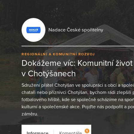
Nadace České spořitelny
REGIONÁLNÍ A KOMUNITNÍ ROZVOJ
Dokážeme víc: Komunitní živo
v Chotýšanech
Sdružení přátel Chotýšan ve spolupráci s obcí a spole
chataři nebo příznivci Chotýšan, bychom rádi zlepšili 
fotbalového hřiště, kde se společně scházíme na sporto
kulturní a společenské akce. Pojďte nás podpořit a po
záměru.
1
Informace
Komentáře