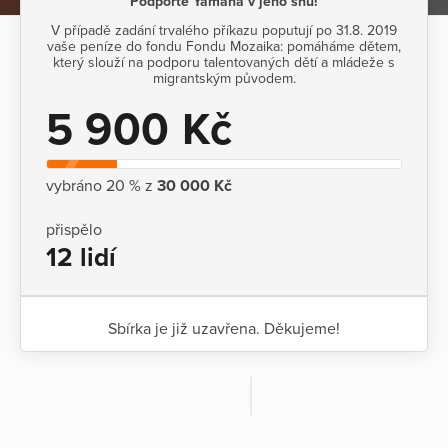
Podpořte Yamana v jeho snu!
V případě zadání trvalého příkazu poputují po 31.8. 2019
vaše peníze do fondu Fondu Mozaika: pomáháme dětem,
který slouží na podporu talentovaných dětí a mládeže s
migrantským původem.
5 900 Kč
vybráno 20 % z
30 000 Kč
přispělo
12 lidí
Sbírka je již uzavřena. Děkujeme!