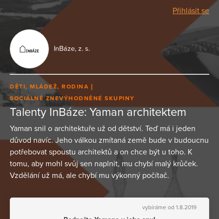
Přihlásit se
InBáze, z. s.
DĚTI, MLÁDEŽ, RODINA
SOCIÁLNĚ ZNEVÝHODNĚNÉ SKUPINY
Talenty InBáze: Yaman architektem
Yaman snil o architektuře už od dětství. Teď má i jeden
důvod navíc. Jeho válkou zmítaná země bude v budoucnu
potřebovat spoustu architektů a on chce být u toho. K
tomu, aby mohl svůj sen naplnit, mu chybí malý krůček.
Vzdělání už má, ale chybí mu výkonný počítač.
vybíráme od 1.8.2019