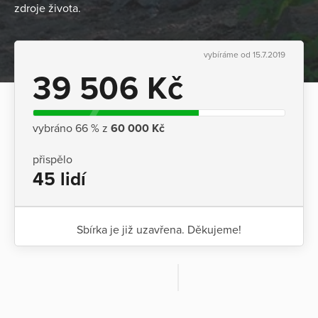
zdroje života.
vybíráme od 15.7.2019
39 506 Kč
vybráno 66 % z
60 000 Kč
přispělo
45 lidí
Sbírka je již uzavřena. Děkujeme!