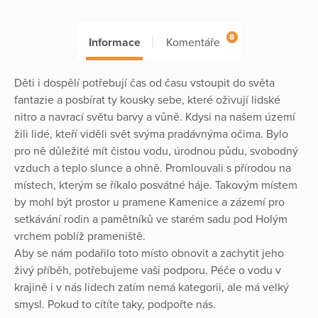
8
Informace
Komentáře
Děti i dospělí potřebují čas od času vstoupit do světa
fantazie a posbírat ty kousky sebe, které oživují lidské
nitro a navrací světu barvy a vůně. Kdysi na našem území
žili lidé, kteří viděli svět svýma pradávnýma očima. Bylo
pro ně důležité mít čistou vodu, úrodnou půdu, svobodný
vzduch a teplo slunce a ohně. Promlouvali s přírodou na
místech, kterým se říkalo posvátné háje. Takovým místem
by mohl být prostor u pramene Kamenice a zázemí pro
setkávání rodin a pamětníků ve starém sadu pod Holým
vrchem poblíž prameniště.
Aby se nám podařilo toto místo obnovit a zachytit jeho
živý příběh, potřebujeme vaši podporu. Péče o vodu v
krajině i v nás lidech zatím nemá kategorii, ale má velký
smysl. Pokud to cítíte taky, podpořte nás.