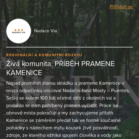
Přihlásit se
Nadace Via
REGIONÁLNÍ A KOMUNITNÍ ROZVOJ
Živá komunita: PŘÍBĚH PRAMENE
KAMENICE
Nápad proměnit starou skládku u pramene Kamenice v
místo odpočinku inicioval Nadační fond Mosty – Puentes.
Sešlo se kolem 100 lidí včetně dětí z okolních vsí a
podařilo se nám pohřbený pramen vyčistit. Práce na
obnově místa pokračují a my zachycujeme příběh
Kamenice se záměrem předat tak ve formě současné
pohádky s nádechem mýtu kousek živé posvátnosti,
zdroje, ze kterého vzniká spojení člověka a vody jako