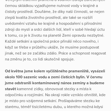
černou skládkou vyjadřujeme nutnost vody v krajině a
čistoty prostředí. Doufáme, že díky naší činnosti, se nejen
zlepší kvalita životního prostředí, ale také se rozšíří
uvědomění vztahu ke krajině a hospodaření s přírodními
zdroji do myslí a srdci dalších lidí, kteří v sobě hledají úctu
k tomu, co je k životu na planetě Zemi opravdu nezbytné.
Každé setkání a společná práce přináší něco nového, i
když se třeba v průběhu ukáže, že musíme postupovat
jinak, než se ze začátku zdálo. Práce a schopnost reagovat
na změnu je to, co lidi skutečně spojuje.
Od května jsme kolem vyčištěného prameniště, vysázeli
okolo 100 sazenic vodu a zemi čistících bylin. V červnu
jsme odstranili kontaminovaný nános zeminy a budeme
stavět
kamenné zídky, obnovovat stezky a místa k
odpočinku a rozjímání. Na okraji rokle vzniklo ohniště, kde
je místo pro vzájemná setkání. Prošlapáváme stezku ke
starému, téměř tisíciletému dubu, u kterého možná kdysi