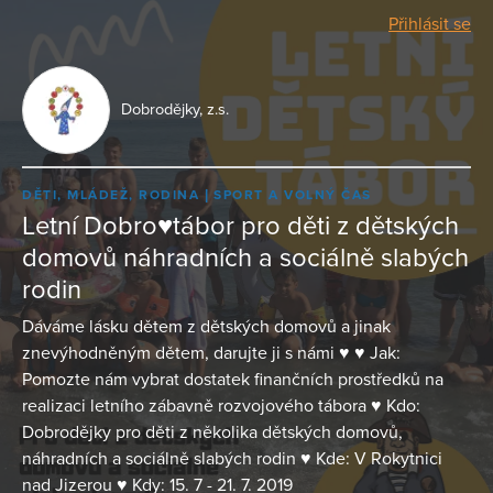
Přihlásit se
Dobrodějky, z.s.
DĚTI, MLÁDEŽ, RODINA
SPORT A VOLNÝ ČAS
Letní Dobro♥tábor pro děti z dětských
domovů náhradních a sociálně slabých
rodin
Dáváme lásku dětem z dětských domovů a jinak
znevýhodněným dětem, darujte ji s námi ♥ ♥ Jak:
Pomozte nám vybrat dostatek finančních prostředků na
realizaci letního zábavně rozvojového tábora ♥ Kdo:
Dobrodějky pro děti z několika dětských domovů,
náhradních a sociálně slabých rodin ♥ Kde: V Rokytnici
nad Jizerou ♥ Kdy: 15. 7 - 21. 7. 2019