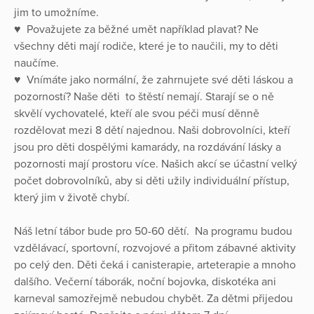
jim to umožníme.
♥ Považujete za běžné umět například plavat? Ne
všechny děti mají rodiče, které je to naučili, my to děti
naučíme.
♥ Vnímáte jako normální, že zahrnujete své děti láskou a
pozorností? Naše děti to štěstí nemají. Starají se o ně
skvělí vychovatelé, kteří ale svou péči musí děnně
rozdělovat mezi 8 dětí najednou. Naši dobrovolníci, kteří
jsou pro děti dospělými kamarády, na rozdávání lásky a
pozornosti mají prostoru více. Našich akcí se účastní velký
počet dobrovolníků, aby si děti užily individuální přístup,
který jim v životě chybí.
Náš letní tábor bude pro 50-60 dětí. Na programu budou
vzdělávací, sportovní, rozvojové a přitom zábavné aktivity
po celý den. Děti čeká i canisterapie, arteterapie a mnoho
dalšího. Večerní táborák, noční bojovka, diskotéka ani
karneval samozřejmě nebudou chybět. Za dětmi přijedou