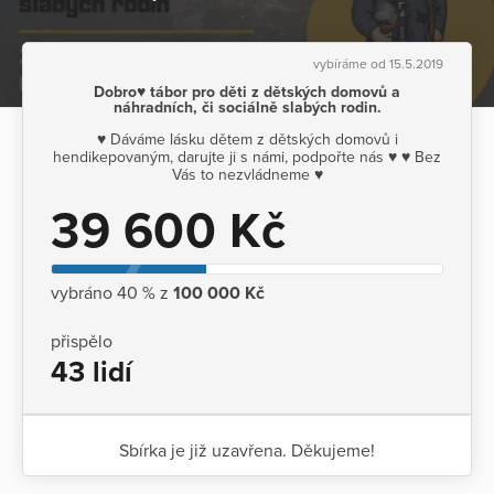
vybíráme od 15.5.2019
Dobro♥ tábor pro děti z dětských domovů a
náhradních, či sociálně slabých rodin.
♥ Dáváme lásku dětem z dětských domovů i
hendikepovaným, darujte ji s námi, podpořte nás ♥ ♥ Bez
Vás to nezvládneme ♥
39 600 Kč
vybráno 40 % z
100 000 Kč
přispělo
43 lidí
Sbírka je již uzavřena. Děkujeme!