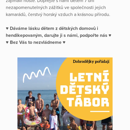
zajímaví hosté. Dopřejte s námi dětem 7 dní
nezapomenutelných zážitků ve společnosti jejich
kamarádů, čerstvý horský vzduch a krásnou přírodu.
♥ Dáváme lásku dětem z dětských domovů i
hendikepovaným, darujte ji s námi, podpořte nás ♥
♥ Bez Vás to nezvládneme ♥