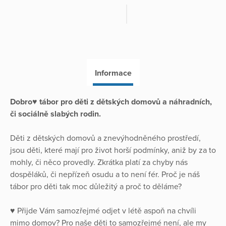
Informace
Dobro♥ tábor pro děti z dětských domovů a náhradních,
či sociálně slabých rodin.
Děti z dětských domovů a znevýhodněného prostředí,
jsou děti, které mají pro život horší podmínky, aniž by za to
mohly, či něco provedly. Zkrátka platí za chyby nás
dospěláků, či nepřízeň osudu a to není fér. Proč je náš
tábor pro děti tak moc důležitý a proč to děláme?
♥ Přijde Vám samozřejmé odjet v létě aspoň na chvíli
mimo domov? Pro naše děti to samozřejmé není, ale my