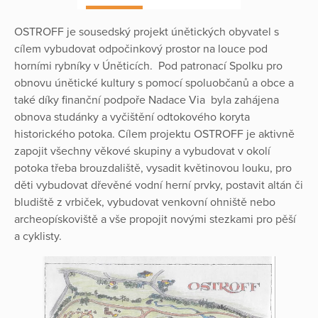
OSTROFF je sousedský projekt únětických obyvatel s
cílem vybudovat odpočinkový prostor na louce pod
horními rybníky v Úněticích. Pod patronací Spolku pro
obnovu únětické kultury s pomocí spoluobčanů a obce a
také díky finanční podpoře Nadace Via byla zahájena
obnova studánky a vyčištění odtokového koryta
historického potoka. Cílem projektu OSTROFF je aktivně
zapojit všechny věkové skupiny a vybudovat v okolí
potoka třeba brouzdaliště, vysadit květinovou louku, pro
děti vybudovat dřevěné vodní herní prvky, postavit altán či
bludiště z vrbiček, vybudovat venkovní ohniště nebo
archeopískoviště a vše propojit novými stezkami pro pěší
a cyklisty.