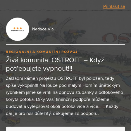
Přihlásit se
Nadace Via
REGIONÁLNÍ A KOMUNITNÍ ROZVOJ
Živá komunita: OSTROFF – Když
potřebujete vypnout!!!
Základní kámen projektu OSTROFF byl položen, tedy
spíše vykopán!!! Na louce pod malým Horním únětickým
rybníkem jsme se vrhli na obnovu studánky a odtokového
koryta potoka. Díky Vaší finanční podpoře můžeme
budovat a vylepšovat okolí potoka více a více…… Každý
dar je pro nás důležitý, děkujeme za podporu.